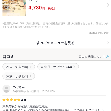
4,730
円（税込）
※更新日が2021/3/31以前の情報は、当時の価格及び税率に基づく情報となります。 価格につき
ましては直接店舗へお問い合わせください。
2025/01/15 更新
すべてのメニューを見る
口コミ
口コミ機能について
友人・知人と(5)
記念日・サプライズ(3)
家族・子供と(1)
めぐさん
30代前半/女性・投稿日：2026/01/09
4.0
東白楽駅から程近いお洒落なお店。
店内は陽の光が入って明るくある程度開放感もあり、このあたりでは珍しい