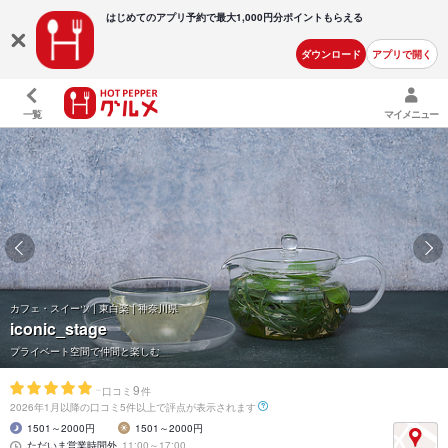
はじめてのアプリ予約で最大
1,000円分ポイントもらえる
ダウンロード
アプリで開く
一覧
マイメニュー
カフェ・スイーツ | 東白楽 | 神奈川県
iconic_stage
プライベート空間で仲間と楽しむ
-
9
口コミ
件
2026年1月以降の口コミ5件以上で評点が表示されます
1501～2000円
1501～2000円
ただいま営業時間外
11:00～17:00