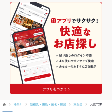
ー
東白楽駅 × カフェ
神奈川 × カフェ・スイーツ
新横浜・綱島・菊名・鴨居のグルメランキング
その他設備
－
神奈川 × カフェ
東白楽のグルメランキング
その他
飲み放題
あり
食べ放題
なし
お子様連れ
お子様連れOK
ウェディン
ご相談ください
グパーティ
ー二次会
ライブショ
あり
ー
備考
テラス席にリードフック用意あり
神奈川
新横浜・綱島・菊名・鴨居
東白楽
お店TOP