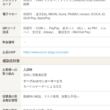
クレジット
カード
銀聯
電子マネー
利用可 ：楽天Edy､WAON､Suica､PASMO､nanaco､ICOCA､iD､
QUICPay､ApplePay
QRコード
利用可 ：COIN＋、PayPay、楽天ペイ、d払い、au PAY、メル
決済
ペイ、支付宝（Alipay）、微信支付（WeChat Pay）
料金備考
－
お店のHP
https://www.iconic-stage.com/cafe/
感染症対策
お客様への
入店時
取り組み
店内に消毒液設置
テーブル/カウンターサービス
モバイルオーダーによる注文
従業員の安
勤務時の検温、マスク着用、頻繁な手洗い
全衛生管理