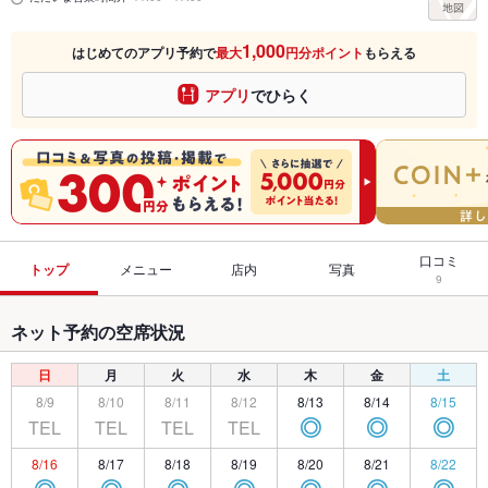
1,000
はじめてのアプリ予約で
最大
円分ポイント
もらえる
アプリ
でひらく
口コミ
トップ
メニュー
店内
写真
9
ネット予約の空席状況
日
月
火
水
木
金
土
8/9
8/10
8/11
8/12
8/13
8/14
8/15
TEL
TEL
TEL
TEL
◎
◎
◎
8/16
8/17
8/18
8/19
8/20
8/21
8/22