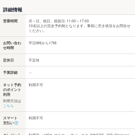
詳細情報
営業時間
月～日、祝日、祝前日: 11:00～17:00
10名以上の完全予約制となります。事前に空き状況をお問合せ
ください。
お問い合わ
平日9時から17時
せ時間
定休日
不定休
予算詳細
－
ネット予約
利用不可
のポイント
利用
利用方法は
こちら
スマート
利用不可
支払い
利用可 ：VISA､マスター､アメックス､DINERS､JCB､Discover､