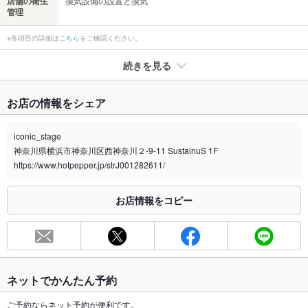
店舗の衛生
換気設備の設置と換気
管理
※各項目の詳細は
こちら
をご確認ください。
続きを見る
たばこ
お店の情報をシェア
禁煙・喫煙
全席禁煙
iconic_stage
喫煙専用室
なし
神奈川県横浜市神奈川区西神奈川２-9-11 SustainuS 1F
https://www.hotpepper.jp/strJ001282611/
※2020年4月1日～受動喫煙対策に関する法律が施行されています。正しい情報はお店へお問い
合わせください。
お店情報をコピー
お席
総席数
23席
最大宴会収
－
容人数
ネットでかんたん予約
個室
なし
ご予約ならネット予約が便利です。