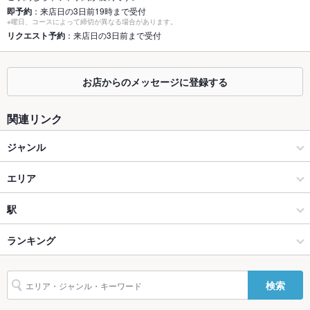
即予約
：来店日の3日前19時まで受付
座敷
なし
※曜日、コースによって締切が異なる場合があります。
リクエスト予約
：来店日の3日前まで受付
掘りごたつ
なし
カウンター
あり
お店からのメッセージに登録する
ソファー
なし
関連リンク
テラス席
あり
ジャンル
貸切
貸切可
カフェ・スイーツ
エリア
設備
Wi-Fi
あり
カフェ
東白楽
駅
バリアフリ
あり
新横浜・綱島・菊名・鴨居 × カフェ・スイーツ
東白楽 × カフェ・スイーツ
東白楽駅
ランキング
ー
新横浜・綱島・菊名・鴨居 × カフェ
東白楽 × カフェ
神奈川のグルメランキング
駐車場
なし
検索
英語メニュ
あり
東白楽駅 × カフェ・スイーツ
神奈川
神奈川のカフェ・スイーツランキング