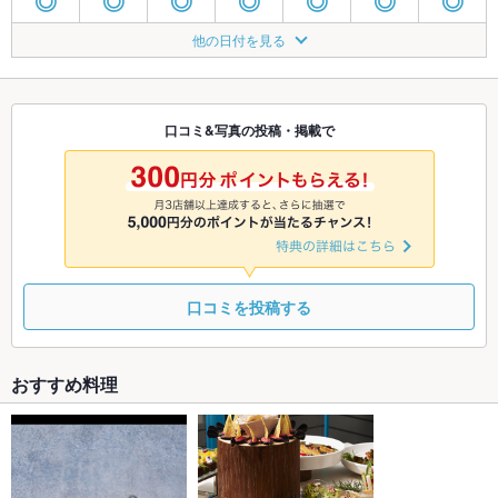
◎
◎
◎
◎
◎
◎
◎
8/23
8/24
8/25
8/26
8/27
8/28
8/29
他の日付を見る
◎
◎
◎
◎
◎
◎
◎
8/30
8/31
9/1
9/2
9/3
9/4
9/5
◎
◎
◎
◎
◎
◎
◎
口コミ&写真の投稿・掲載で
9/6
9/7
9/8
9/9
9/10
9/11
9/12
◎
◎
◎
◎
◎
◎
◎
口コミを投稿する
おすすめ料理