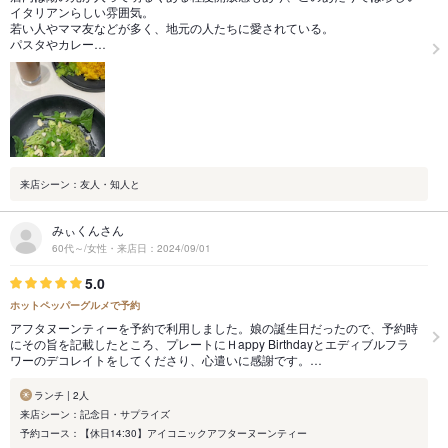
イタリアンらしい雰囲気。
若い人やママ友などが多く、地元の人たちに愛されている。
パスタやカレー…
来店シーン：友人・知人と
みぃくんさん
60代～/女性・来店日：2024/09/01
5.0
ホットペッパーグルメで予約
アフタヌーンティーを予約で利用しました。娘の誕生日だったので、予約時
にその旨を記載したところ、プレートにＨappy Birthdayとエディブルフラ
ワーのデコレイトをしてくださり、心遣いに感謝です。…
ランチ | 2人
来店シーン：記念日・サプライズ
予約コース：【休日14:30】アイコニックアフターヌーンティー