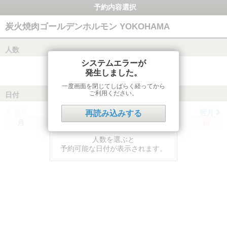
予約内容選択
炭火焼肉ゴールデンホルモン YOKOHAMA
人数
システムエラーが
発生しました。
一度画面を閉じてしばらく経ってから
ご利用ください。
日付
前月
翌月
再読み込みする
月
火
水
木
金
土
日
人数を選ぶと
予約可能な日付が表示されます。