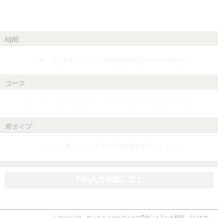
時間
人数、日付を選ぶとネット予約可能な時間が表示されます
コース
人数、日付、時間を選ぶとネット予約可能なコースが表示されます
席タイプ
コースを選ぶとネット予約可能な席が表示されます
予約入力画面に進む
このページは、ホットペッパーグルメの予約システムを利用しています。