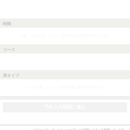
時間
人数、日付を選ぶとネット予約可能な時間が表示されます
コース
人数、日付、時間を選ぶとネット予約可能なコースが表示されます
席タイプ
コースを選ぶとネット予約可能な席が表示されます
予約入力画面に進む
このページは、ホットペッパーグルメの予約システムを利用しています。