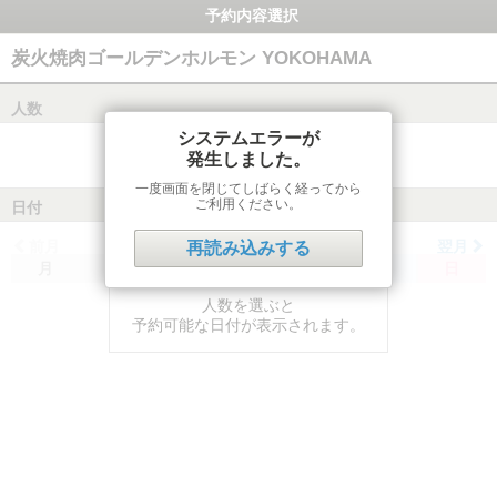
予約内容選択
炭火焼肉ゴールデンホルモン YOKOHAMA
人数
システムエラーが
発生しました。
一度画面を閉じてしばらく経ってから
ご利用ください。
日付
前月
翌月
再読み込みする
月
火
水
木
金
土
日
人数を選ぶと
予約可能な日付が表示されます。