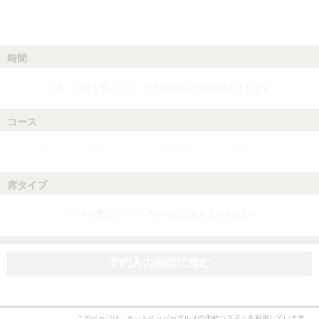
時間
人数、日付を選ぶとネット予約可能な時間が表示されます
コース
人数、日付、時間を選ぶとネット予約可能なコースが表示されます
席タイプ
コースを選ぶとネット予約可能な席が表示されます
予約入力画面に進む
このページは、ホットペッパーグルメの予約システムを利用しています。