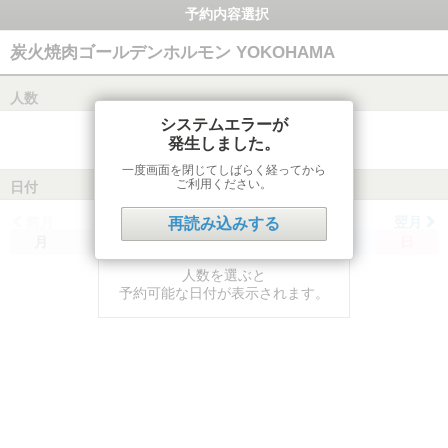
予約内容選択
炭火焼肉ゴールデンホルモン YOKOHAMA
人数
システムエラーが
発生しました。
一度画面を閉じてしばらく経ってから
ご利用ください。
日付
前月
翌月
再読み込みする
月
火
水
木
金
土
日
人数を選ぶと
予約可能な日付が表示されます。