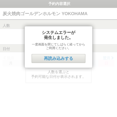
予約内容選択
炭火焼肉ゴールデンホルモン YOKOHAMA
人数
システムエラーが
発生しました。
一度画面を閉じてしばらく経ってから
ご利用ください。
日付
前月
翌月
再読み込みする
月
火
水
木
金
土
日
人数を選ぶと
予約可能な日付が表示されます。