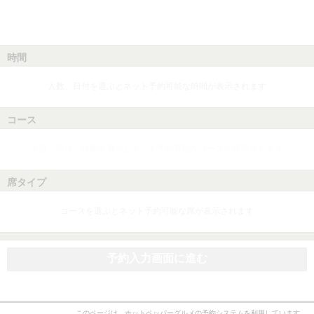
時間
人数、日付を選ぶとネット予約可能な時間が表示されます
コース
人数、日付、時間を選ぶとネット予約可能なコースが表示されます
席タイプ
コースを選ぶとネット予約可能な席が表示されます
予約入力画面に進む
このページは、ホットペッパーグルメの予約システムを利用しています。