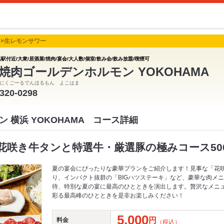
×生レモンサワー
駅付近/大衆/居酒屋/焼肉/宴会/大人数/個室/飲み会/飲み放題/喫煙可
焼肉ゴールデンホルモン YOKOHAMA
にくごーるでんほるもん よこはま
-320-0298
 横浜 YOKOHAMA コース詳細
咲き牛タンと特選牛・厳選豚の極みコース500
夏の宴会にぴったりな豪華プランをご紹介します！見事な「花
り、インパクト抜群の「BIGハツステーキ」など、豪華な肉メ
待、特別な夏の宴に最高のひとときを演出します。贅沢なメニュ
彩る最高峰のひとときを是非お楽しみください！
5,000
円
料金
（税込）