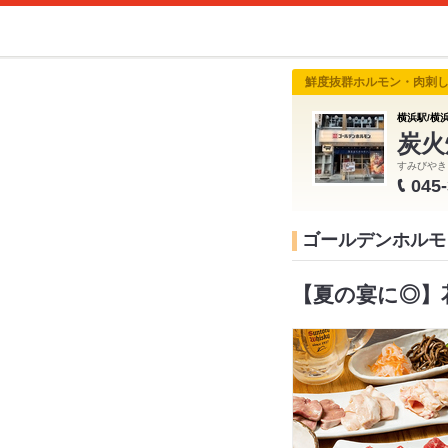
鮮度抜群ホルモン・肉刺し
横浜駅/横浜
炭火
すみびやき
045
ゴールデンホルモン
【夏の宴に◎】花