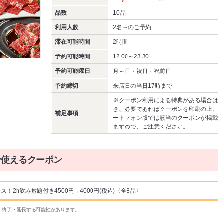
品数
10品
利用人数
2名～
のご予約
滞在可能時間
2時間
予約可能時間
12:00～23:30
予約可能曜日
月～日・祝日・祝前日
予約締切
来店日の当日17時まで
※クーポン利用による特典がある場合は
き、必要であればクーポンを印刷の上、
補足事項
ートフォン版では該当のクーポンが掲載
ますので、ご注意ください。
で使えるクーポン
！2h飲み放題付き4500円→4000円(税込)〈全8品〉
・終了・延長する可能性があります。