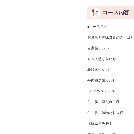
コース内容
■コース内容
お豆富と香味野菜のさっぱり
自家製ナムル
キムチ盛り合わせ
花咲き牛タン
牛肉特選盛り合せ
BIGハツステーキ
牛、豚 塩だれ３種
牛、豚 味噌だれ３種
海鮮ニラチヂミ