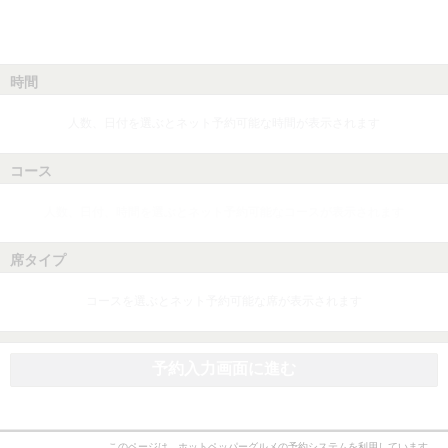
時間
人数、日付を選ぶとネット予約可能な時間が表示されます
コース
人数、日付、時間を選ぶとネット予約可能なコースが表示されます
席タイプ
コースを選ぶとネット予約可能な席が表示されます
予約入力画面に進む
このページは、ホットペッパーグルメの予約システムを利用しています。