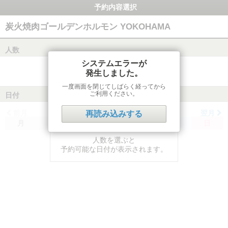
予約内容選択
炭火焼肉ゴールデンホルモン YOKOHAMA
人数
システムエラーが
発生しました。
一度画面を閉じてしばらく経ってから
ご利用ください。
日付
前月
翌月
再読み込みする
月
火
水
木
金
土
日
人数を選ぶと
予約可能な日付が表示されます。