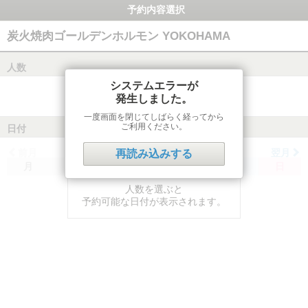
予約内容選択
炭火焼肉ゴールデンホルモン YOKOHAMA
人数
システムエラーが
発生しました。
一度画面を閉じてしばらく経ってから
ご利用ください。
日付
前月
翌月
再読み込みする
月
火
水
木
金
土
日
人数を選ぶと
予約可能な日付が表示されます。