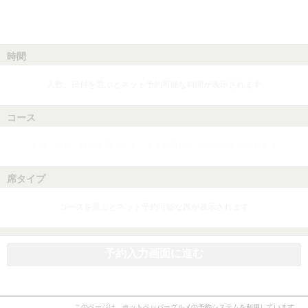
時間
人数、日付を選ぶとネット予約可能な時間が表示されます
コース
人数、日付、時間を選ぶとネット予約可能なコースが表示されます
席タイプ
コースを選ぶとネット予約可能な席が表示されます
予約入力画面に進む
このページは、ホットペッパーグルメの予約システムを利用しています。