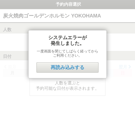
予約内容選択
炭火焼肉ゴールデンホルモン YOKOHAMA
人数
システムエラーが
発生しました。
一度画面を閉じてしばらく経ってから
ご利用ください。
日付
前月
翌月
再読み込みする
月
火
水
木
金
土
日
人数を選ぶと
予約可能な日付が表示されます。