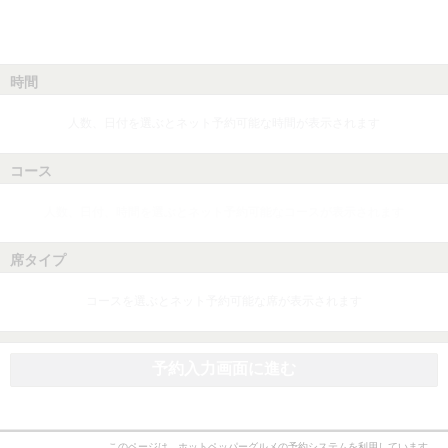
時間
人数、日付を選ぶとネット予約可能な時間が表示されます
コース
人数、日付、時間を選ぶとネット予約可能なコースが表示されます
席タイプ
コースを選ぶとネット予約可能な席が表示されます
予約入力画面に進む
このページは、ホットペッパーグルメの予約システムを利用しています。