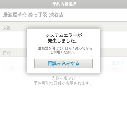
予約内容選択
居酒屋革命 酔っ手羽 渋谷店
人数
システムエラーが
発生しました。
一度画面を閉じてしばらく経ってから
ご利用ください。
日付
前月
翌月
再読み込みする
月
火
水
木
金
土
日
人数を選ぶと
予約可能な日付が表示されます。