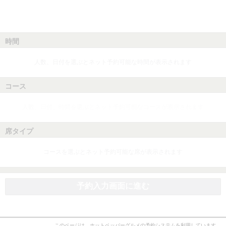
時間
人数、日付を選ぶとネット予約可能な時間が表示されます
コース
人数、日付、時間を選ぶとネット予約可能なコースが表示されます
席タイプ
コースを選ぶとネット予約可能な席が表示されます
予約入力画面に進む
このページは、ホットペッパーグルメの予約システムを利用しています。