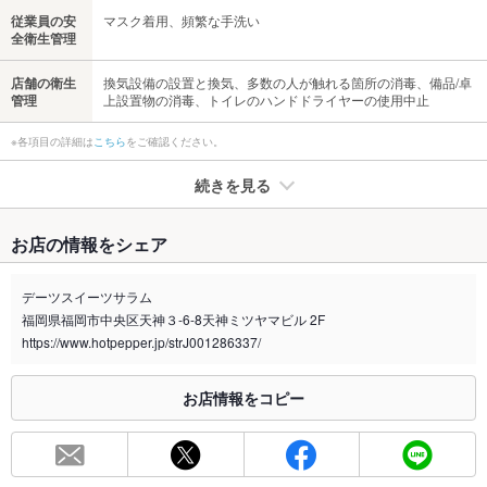
従業員の安
マスク着用、頻繁な手洗い
全衛生管理
店舗の衛生
換気設備の設置と換気、多数の人が触れる箇所の消毒、備品/卓
管理
上設置物の消毒、トイレのハンドドライヤーの使用中止
※各項目の詳細は
こちら
をご確認ください。
続きを見る
たばこ
お店の情報をシェア
禁煙・喫煙
全席禁煙
デーツスイーツサラム
喫煙専用室
なし
福岡県福岡市中央区天神３-6-8天神ミツヤマビル 2F
https://www.hotpepper.jp/strJ001286337/
※2020年4月1日～受動喫煙対策に関する法律が施行されています。正しい情報はお店へお問い
合わせください。
お店情報をコピー
お席
総席数
最大宴会収
－