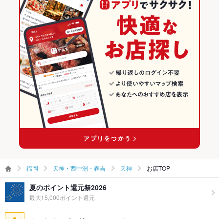
福岡 × スイーツ
天神・西中洲・春吉のカフェ・スイーツランキング
駐車場
なし
天神のグルメランキング
その他設備
－
天神のカフェ・スイーツランキング
その他
飲み放題
なし
食べ放題
なし
お子様連れ
お子様連れ歓迎
ウェディン
－
グパーティ
ー二次会
ペット同伴
可
福岡
天神・西中洲・春吉
天神
お店TOP
備考
－
夏のポイント還元祭2026
最大15,000ポイント還元