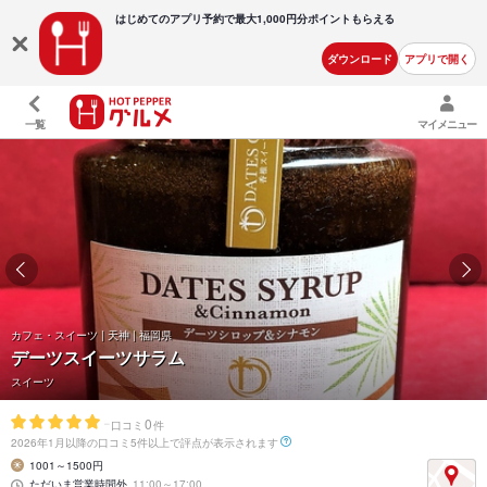
はじめてのアプリ予約で最大
1,000円分ポイントもらえる
ダウンロード
アプリで開く
一覧
マイメニュー
カフェ・スイーツ | 天神 | 福岡県
デーツスイーツサラム
スイーツ
-
0
口コミ
件
2026年1月以降の口コミ5件以上で評点が表示されます
1001～1500円
ただいま営業時間外
11:00～17:00