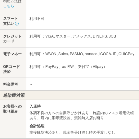
利用方法は
こちら
スマート
利用不可
支払い
クレジット
利用可 ：VISA､マスター､アメックス､DINERS､JCB
カード
電子マネー
利用可 ：WAON､Suica､PASMO､nanaco､ICOCA､iD､QUICPay
QRコード
利用可 ：PayPay、au PAY、支付宝（Alipay）
決済
料金備考
－
感染症対策
お客様への
入店時
取り組み
体調不良の方への自粛呼びかけあり、施設内のマスク着用依頼
あり、店内に消毒液設置、混雑時入店お断り
会計処理
非接触型決済あり、現金等受け渡し時の手渡しなし