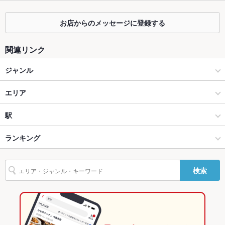
容人数
お店からのメッセージに登録する
個室
なし
座敷
なし
関連リンク
掘りごたつ
なし
ジャンル
カウンター
なし
カフェ・スイーツ
エリア
ソファー
なし
スイーツ
天神
駅
テラス席
なし
天神・西中洲・春吉 × カフェ・スイーツ
天神 × カフェ・スイーツ
天神駅
ランキング
貸切
貸切不可
天神・西中洲・春吉 × スイーツ
天神 × スイーツ
天神南駅
福岡のグルメランキング
設備
検索
天神駅 × カフェ・スイーツ
福岡
西鉄福岡駅
福岡のカフェ・スイーツランキング
Wi-Fi
なし
天神駅 × スイーツ
福岡 × カフェ・スイーツ
天神・西中洲・春吉のグルメランキング
バリアフリ
なし
ー