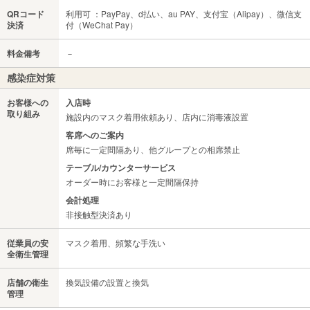
QRコード
利用可 ：PayPay、d払い、au PAY、支付宝（Alipay）、微信支
決済
付（WeChat Pay）
料金備考
－
感染症対策
お客様への
入店時
取り組み
施設内のマスク着用依頼あり、店内に消毒液設置
客席へのご案内
席毎に一定間隔あり、他グループとの相席禁止
テーブル/カウンターサービス
オーダー時にお客様と一定間隔保持
会計処理
非接触型決済あり
従業員の安
マスク着用、頻繁な手洗い
全衛生管理
店舗の衛生
換気設備の設置と換気
管理