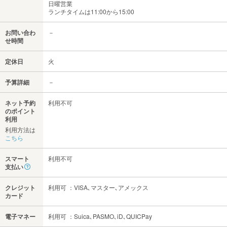
日曜営業
ランチタイムは11:00から15:00
お問い合わ
－
せ時間
定休日
火
予算詳細
－
ネット予約
利用不可
のポイント
利用
利用方法は
こちら
スマート
利用不可
支払い
クレジット
利用可 ：VISA､マスター､アメックス
カード
電子マネー
利用可 ：Suica､PASMO､iD､QUICPay