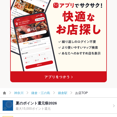
その他設備
－
神奈川 × カフェ
鎌倉・江の島のカフェ・スイーツランキング
その他
鎌倉駅のグルメランキング
飲み放題
なし
食べ放題
なし
お子様連れ
お子様連れOK
ウェディン
－
グパーティ
ー二次会
備考
－
神奈川
鎌倉・江の島
鎌倉駅
お店TOP
夏のポイント還元祭2026
最大15,000ポイント還元