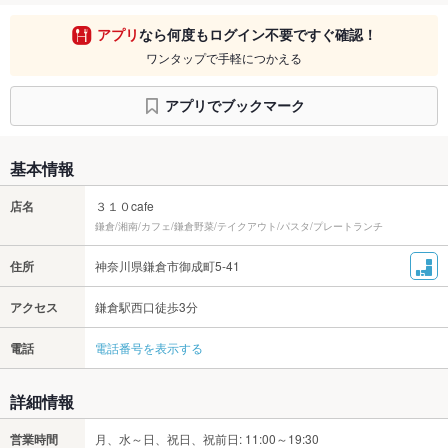
アプリ
なら何度もログイン不要ですぐ確認！
ワンタップで手軽につかえる
アプリでブックマーク
基本情報
店名
３１０cafe
鎌倉/湘南/カフェ/鎌倉野菜/テイクアウト/パスタ/プレートランチ
住所
神奈川県鎌倉市御成町5-41
アクセス
鎌倉駅西口徒歩3分
電話
電話番号を表示する
詳細情報
営業時間
月、水～日、祝日、祝前日: 11:00～19:30