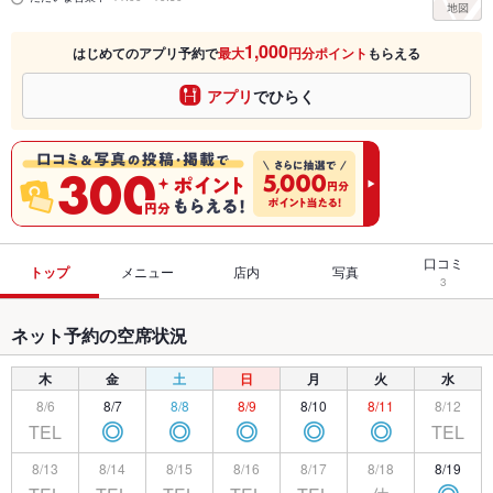
1,000
はじめてのアプリ予約で
最大
円分ポイント
もらえる
アプリ
でひらく
口コミ
トップ
メニュー
店内
写真
3
ネット予約の空席状況
木
金
土
日
月
火
水
8/6
8/7
8/8
8/9
8/10
8/11
8/12
TEL
TEL
◎
◎
◎
◎
◎
8/13
8/14
8/15
8/16
8/17
8/18
8/19