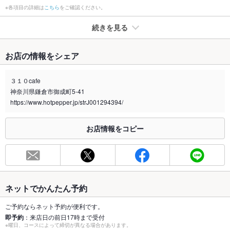
※各項目の詳細は
こちら
をご確認ください。
続きを見る
たばこ
お店の情報をシェア
禁煙・喫煙
全席禁煙
３１０cafe
喫煙専用室
なし
神奈川県鎌倉市御成町5-41
https://www.hotpepper.jp/strJ001294394/
※2020年4月1日～受動喫煙対策に関する法律が施行されています。正しい情報はお店へお問い
合わせください。
お店情報をコピー
お席
総席数
16席
最大宴会収
－
容人数
ネットでかんたん予約
個室
なし
ご予約ならネット予約が便利です。
即予約
：来店日の前日17時まで受付
座敷
なし
※曜日、コースによって締切が異なる場合があります。