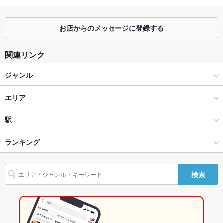
掘りごたつ
なし
お店からのメッセージに登録する
カウンター
あり
ソファー
なし
関連リンク
テラス席
なし
ジャンル
貸切
貸切可
カフェ・スイーツ
エリア
設備
カフェ
鎌倉駅
駅
Wi-Fi
なし
鎌倉・江の島 × カフェ・スイーツ
鎌倉駅 × カフェ・スイーツ
鎌倉駅
ランキング
バリアフリ
なし
ー
鎌倉・江の島 × カフェ
鎌倉駅 × カフェ
神奈川のグルメランキング
検索
駐車場
なし
鎌倉駅 × カフェ・スイーツ
神奈川
神奈川のカフェ・スイーツランキング
英語メニュ
あり
ー
鎌倉駅 × カフェ
神奈川 × カフェ・スイーツ
鎌倉・江の島のグルメランキング