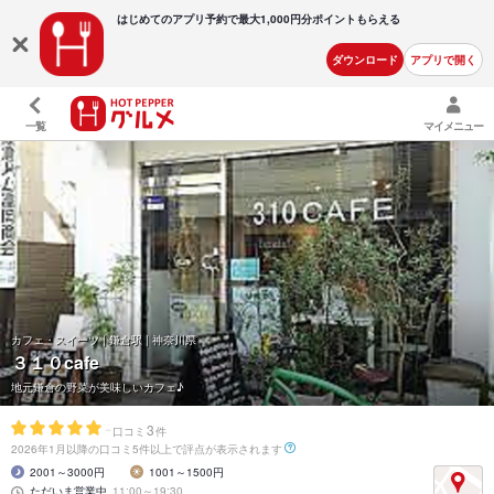
はじめてのアプリ予約で最大
1,000円分ポイントもらえる
ダウンロード
アプリで開く
一覧
マイメニュー
カフェ・スイーツ | 鎌倉駅 | 神奈川県
３１０cafe
地元鎌倉の野菜が美味しいカフェ♪
-
3
口コミ
件
2026年1月以降の口コミ5件以上で評点が表示されます
2001～3000円
1001～1500円
ただいま営業中
11:00～19:30