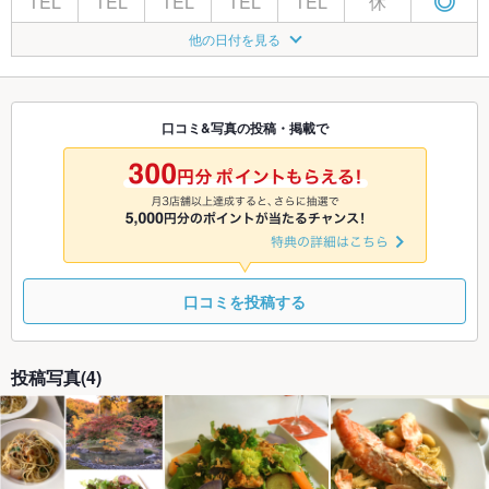
TEL
TEL
TEL
TEL
TEL
休
◎
8/20
8/21
8/22
8/23
8/24
8/25
8/26
他の日付を見る
休
◎
◎
◎
◎
◎
◎
8/27
8/28
8/29
8/30
8/31
9/1
9/2
休
◎
◎
◎
◎
◎
◎
口コミ&写真の投稿・掲載で
9/3
9/4
9/5
9/6
9/7
9/8
9/9
休
◎
◎
◎
◎
◎
◎
口コミを投稿する
投稿写真(4)