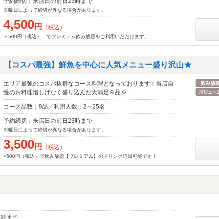
予約締切：来店日の前日23時まで
※曜日によって締切が異なる場合があります。
4,500
円
（税込）
＋500円（税込） でプレミアム飲み放題をご利用いただけます。
》【コスパ最強】鮮魚を中心に人気メニュー盛り沢山★
エリア最強のコスパ抜群なコース料理となっております！当店自
慢のお料理惜しげなく盛り込んだ大満足９品を…
コース品数：9品／利用人数：2～25名
予約締切：来店日の前日23時まで
※曜日によって締切が異なる場合があります。
3,500
円
（税込）
+500円（税込）で飲み放題【プレミアム】のドリンク追加可能です！
3時まで