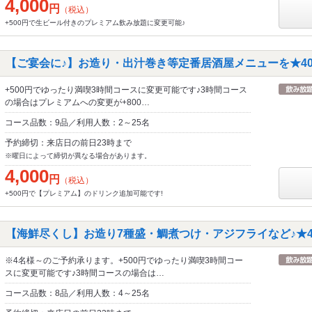
4,000
円
（税込）
+500円で生ビール付きのプレミアム飲み放題に変更可能♪
》【ご宴会に♪】お造り・出汁巻き等定番居酒屋メニューを★400
+500円でゆったり満喫3時間コースに変更可能です♪3時間コース
の場合はプレミアムへの変更が+800…
コース品数：9品／利用人数：2～25名
予約締切：来店日の前日23時まで
※曜日によって締切が異なる場合があります。
4,000
円
（税込）
+500円で【プレミアム】のドリンク追加可能です!
》【海鮮尽くし】お造り7種盛・鯛煮つけ・アジフライなど♪★45
※4名様～のご予約承ります。+500円でゆったり満喫3時間コー
スに変更可能です♪3時間コースの場合は…
コース品数：8品／利用人数：4～25名