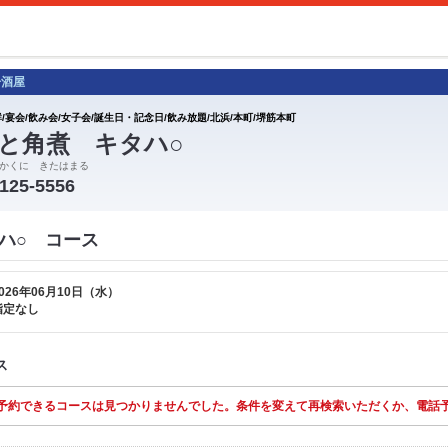
居酒屋
/宴会/飲み会/女子会/誕生日・記念日/飲み放題/北浜/本町/堺筋本町
と角煮 キタハ○
かくに きたはまる
6125-5556
ハ○ コース
026年06月10日（水）
指定なし
ス
予約できるコースは見つかりませんでした。条件を変えて再検索いただくか、電話