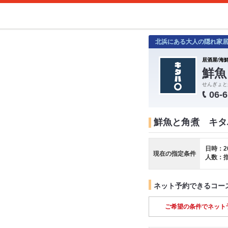
北浜にある大人の隠れ家
居酒屋/海鮮
鮮魚
せんぎょと
06-
鮮魚と角煮 キタ
日時：2
現在の指定条件
人数：
ネット予約できるコー
ご希望の条件でネット