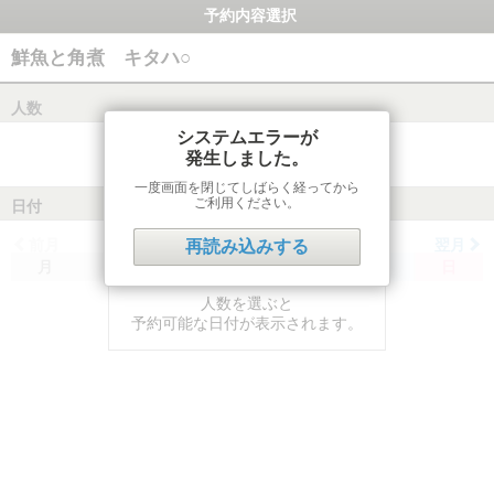
予約内容選択
鮮魚と角煮 キタハ○
人数
システムエラーが
発生しました。
一度画面を閉じてしばらく経ってから
ご利用ください。
日付
前月
翌月
再読み込みする
月
火
水
木
金
土
日
人数を選ぶと
予約可能な日付が表示されます。