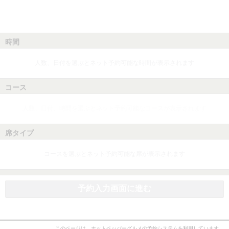
時間
人数、日付を選ぶとネット予約可能な時間が表示されます
コース
人数、日付、時間を選ぶとネット予約可能なコースが表示されます
席タイプ
コースを選ぶとネット予約可能な席が表示されます
予約入力画面に進む
このページは、ホットペッパーグルメの予約システムを利用しています。