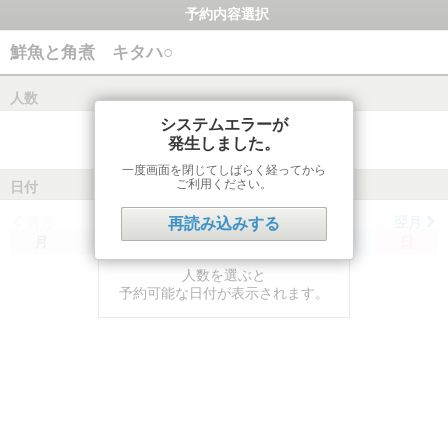
予約内容選択
鮮魚と角煮 キタハ○
人数
システムエラーが
発生しました。
一度画面を閉じてしばらく経ってから
ご利用ください。
日付
前月
翌月
再読み込みする
月
火
水
木
金
土
日
人数を選ぶと
予約可能な日付が表示されます。