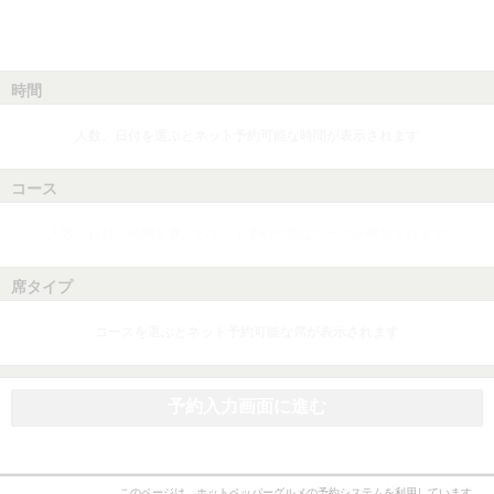
時間
人数、日付を選ぶとネット予約可能な時間が表示されます
コース
人数、日付、時間を選ぶとネット予約可能なコースが表示されます
席タイプ
コースを選ぶとネット予約可能な席が表示されます
予約入力画面に進む
このページは、ホットペッパーグルメの予約システムを利用しています。