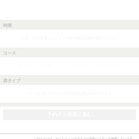
時間
人数、日付を選ぶとネット予約可能な時間が表示されます
コース
人数、日付、時間を選ぶとネット予約可能なコースが表示されます
席タイプ
コースを選ぶとネット予約可能な席が表示されます
予約入力画面に進む
このページは、ホットペッパーグルメの予約システムを利用しています。