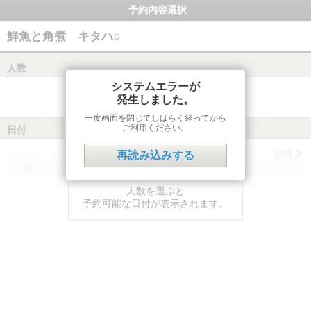
予約内容選択
鮮魚と角煮 キタハ○
人数
システムエラーが
発生しました。
一度画面を閉じてしばらく経ってから
ご利用ください。
日付
前月
翌月
再読み込みする
月
火
水
木
金
土
日
人数を選ぶと
予約可能な日付が表示されます。