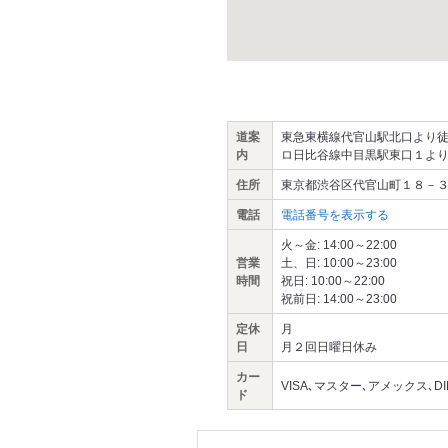
道案
東急東横線代官山駅北口より徒
内
ロ日比谷線中目黒駅東口１より
住所
東京都渋谷区代官山町１８－３
電話
電話番号を表示する
火～金: 14:00～22:00
営業
土、日: 10:00～23:00
時間
祝日: 10:00～22:00
祝前日: 14:00～23:00
定休
月
日
月２回日曜日休み
カー
VISA､マスター､アメックス､DINE
ド