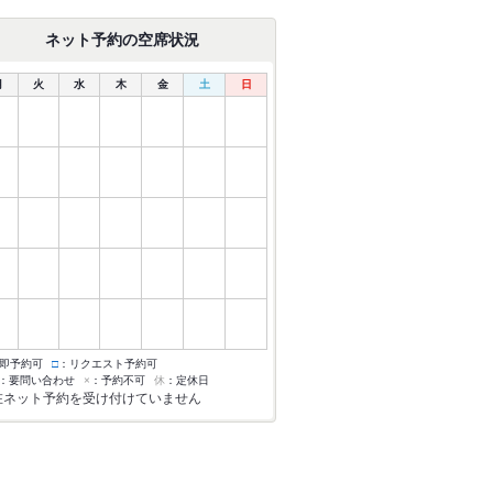
ネット予約の空席状況
月
火
水
木
金
土
日
即予約可
□
：リクエスト予約可
：要問い合わせ
×
：予約不可
休
：定休日
在ネット予約を受け付けていません