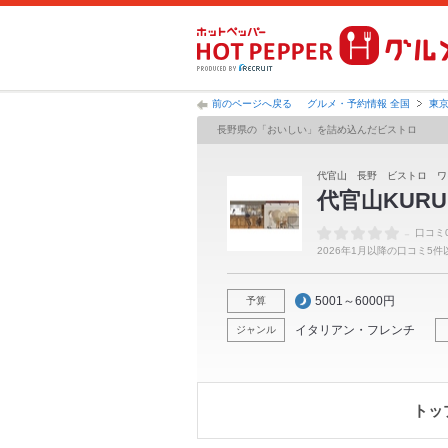
前のページへ戻る
グルメ・予約情報 全国
東
長野県の「おいしい」を詰め込んだビストロ
代官山 長野 ビストロ 
代官山KURU
-
口コミ
2026年1月以降の口コミ5
5001～6000円
予算
イタリアン・フレンチ
ジャンル
トッ