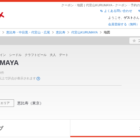
クーポン・地図 | 代官山KURUMAYA - クーポン・予
よくある問い合わせ
ようこそ、
さん
ゲスト
会員登録する（無料）
京
恵比寿・中目黒・代官山・広尾
恵比寿
代官山KURUMAYA
地図
ワイン シードル クラフトビール 大人 デート
MAYA
0件
件以上で評点が表示されます
恵比寿
（
東京
）
エリア
プ