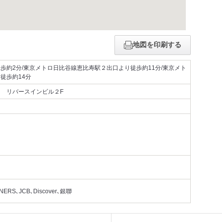
地図を印刷する
歩約2分/東京メトロ日比谷線恵比寿駅２出口より徒歩約11分/東京メト
徒歩約14分
 リバースインビル２F
RS､JCB､Discover､銀聯