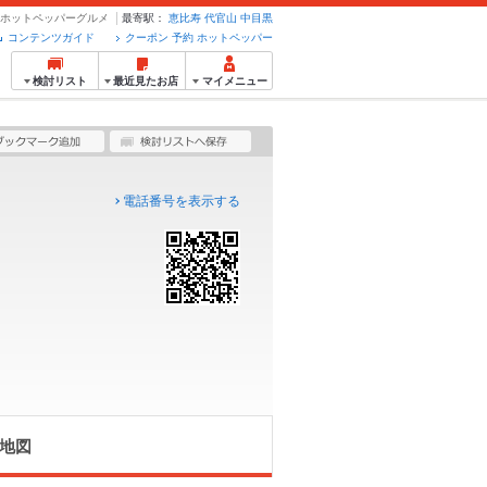
約のホットペッパーグルメ
最寄駅：
恵比寿
代官山
中目黒
コンテンツガイド
クーポン 予約 ホットペッパー
検討リスト
最近見たお店
マイメニュー
電話番号を表示する
地図