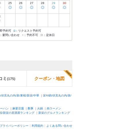
4
25
26
27
28
29
30
休
◎
◎
◎
◎
◎
◎
1
休
即予約可
□
：リクエスト予約可
：要問い合わせ
×
：予約不可
休
：定休日
コミ
クーポン・地図
(
175
)
錦/伏見丸の内/泉/東桜/新栄/中華
｜
栄ｷﾀ錦/伏見丸の内/泉/
ーハン
｜
麻婆豆腐
｜
酢豚
｜
火鍋
｜
肉ラーメン
東桜/新栄の居酒屋ランキング
｜
新栄のグルメランキング
プライバシーポリシー
利用規約
よくある問い合わせ