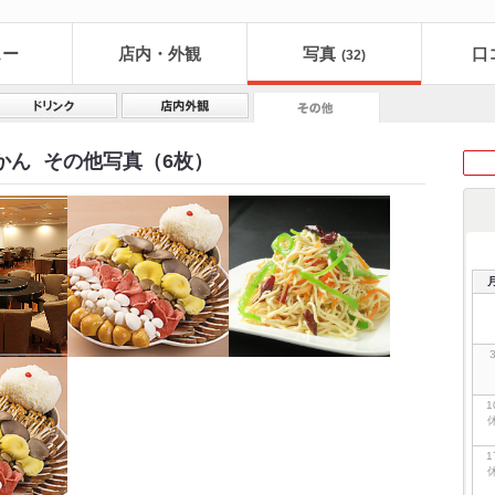
ュー
店内・外観
写真
口
(32)
かん
その他写真（6枚）
1
1