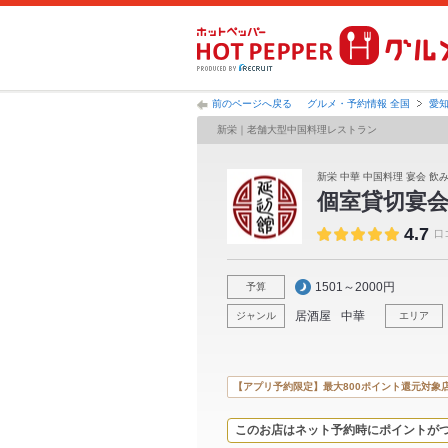
前のページへ戻る
グルメ・予約情報 全国
愛
新栄｜老舗大型中国料理レストラン
新栄 中華 中国料理 宴会 飲
個室貸切宴会
4.7
口
1501～2000円
予算
居酒屋
中華
ジャンル
エリア
【アプリ予約限定】最大800ポイント還元対象
このお店はネット予約時にポイントが