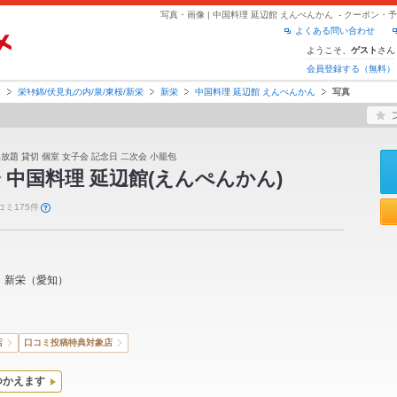
写真・画像 | 中国料理 延辺館 えんぺんかん - クーポン
よくある問い合わせ
ようこそ、
さん
ゲスト
会員登録する（無料）
知
栄ｷﾀ錦/伏見丸の内/泉/東桜/新栄
新栄
中国料理 延辺館 えんぺんかん
写真
み放題 貸切 個室 女子会 記念日 二次会 小籠包
 中国料理 延辺館(えんぺんかん)
コミ175件
新栄
（
愛知
）
店
口コミ投稿特典対象店
つかえます