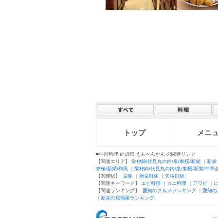
トップ
メニ
■中国料理 延辺館 えんぺんかん の関連リンク
【関連エリア】
栄ｷﾀ錦/伏見丸の内/泉/東桜/新栄
｜
新栄
東桜/新栄/和風
｜
栄ｷﾀ錦/伏見丸の内/泉/東桜/新栄/中華
【関連駅】
栄駅
｜
新栄町駅
｜
矢場町駅
【関連キーワード】
エビ料理
｜
カニ料理
｜
アワビ
｜
【関連ランキング】
愛知のグルメランキング
｜
愛知の
｜
新栄の居酒屋ランキング