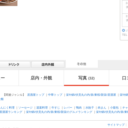
2
3
◎
：
TEL
ュー
店内・外観
写真
口
(32)
【関連ジャンル】
居酒屋トップ
｜
中華トップ
｜
栄ｷﾀ錦/伏見丸の内/泉/東桜/新栄/居酒屋
｜
栄ｷﾀ
全般
にんにく料理
｜
ソーセージ
｜
湯葉料理
｜
牛すじ
｜
レバー
｜
鴨肉
｜
水餃子
｜
肉まん
｜
小籠包
｜
チャ
居酒屋ランキング
｜
栄ｷﾀ錦/伏見丸の内/泉/東桜/新栄のグルメランキング
｜
栄ｷﾀ錦/伏見丸の内/泉/
サイトマップ