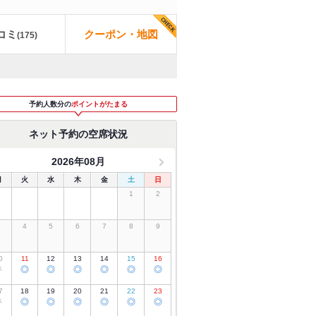
コミ
クーポン・地図
(
175
)
予約人数分の
ポイントがたまる
ネット予約の空席状況
2026年08月
月
火
水
木
金
土
日
1
2
3
4
5
6
7
8
9
0
11
12
13
14
15
16
休
◎
◎
◎
◎
◎
◎
7
18
19
20
21
22
23
休
◎
◎
◎
◎
◎
◎