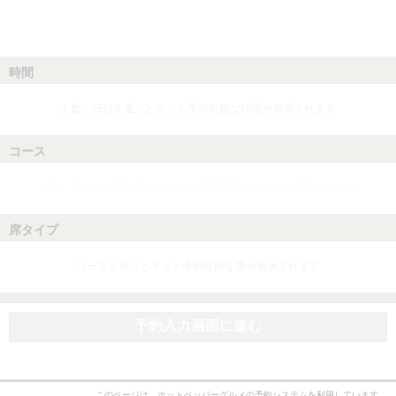
時間
人数、日付を選ぶとネット予約可能な時間が表示されます
コース
人数、日付、時間を選ぶとネット予約可能なコースが表示されます
席タイプ
コースを選ぶとネット予約可能な席が表示されます
予約入力画面に進む
このページは、ホットペッパーグルメの予約システムを利用しています。