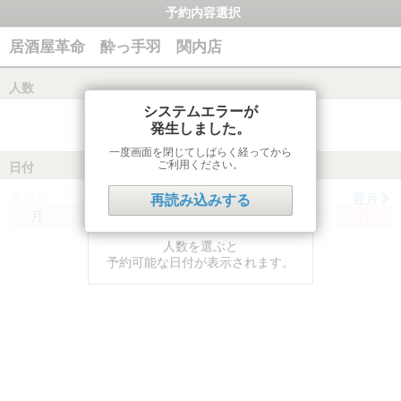
予約内容選択
居酒屋革命 酔っ手羽 関内店
人数
システムエラーが
発生しました。
一度画面を閉じてしばらく経ってから
ご利用ください。
日付
前月
翌月
再読み込みする
月
火
水
木
金
土
日
人数を選ぶと
予約可能な日付が表示されます。