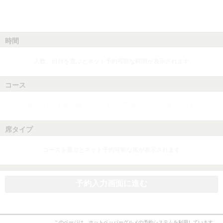
時間
人数、日付を選ぶとネット予約可能な時間が表示されます
コース
人数、日付、時間を選ぶとネット予約可能なコースが表示されます
席タイプ
コースを選ぶとネット予約可能な席が表示されます
予約入力画面に進む
このページは、ホットペッパーグルメの予約システムを利用しています。