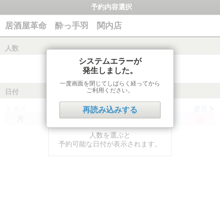
予約内容選択
居酒屋革命 酔っ手羽 関内店
人数
システムエラーが
発生しました。
一度画面を閉じてしばらく経ってから
ご利用ください。
日付
前月
翌月
再読み込みする
月
火
水
木
金
土
日
人数を選ぶと
予約可能な日付が表示されます。