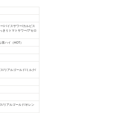
ー/バイスサワー/カルピス
すっきりトマトサワー/アセロ
ぶ茶ハイ（HOT）
ス/リアルゴールド/ミルク/
ス/リアルゴールド/オレン