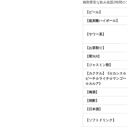
種類豊富な飲み放題2時間の
【ビール】
【超炭酸ハイボール】
【サワー系】
【お茶割り】
【翠SUI】
【ジャスミン割】
【カクテル】《☆カシス☆
ピーチ☆ライチ☆マンゴー
☆カルア》
【梅酒】
【焼酎】
【日本酒】
【ソフトドリンク】