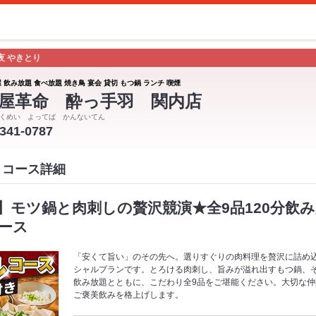
夜 やきとり
 飲み放題 食べ放題 焼き鳥 宴会 貸切 もつ鍋 ランチ 喫煙
屋革命 酔っ手羽 関内店
くめい よってば かんないてん
-341-0787
 コース詳細
】モツ鍋と肉刺しの贅沢競演★全9品120分飲
ース
「安くて旨い」のその先へ。選りすぐりの肉料理を贅沢に詰め
シャルプランです。とろける肉刺し、旨みが溢れ出すもつ鍋、
飲み放題とともに、こだわり全9品をご堪能ください。大切な
ご褒美飲みを格上げします。