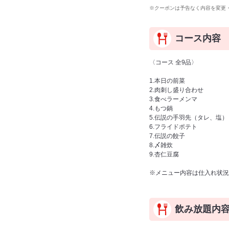
※クーポンは予告なく内容を変更
コース内容
〈コース 全9品〉
1.本日の前菜
2.肉刺し盛り合わせ
3.食べラーメンマ
4.もつ鍋
5.伝説の手羽先（タレ、塩）
6.フライドポテト
7.伝説の餃子
8.〆雑炊
9.杏仁豆腐
※メニュー内容は仕入れ状況
飲み放題内