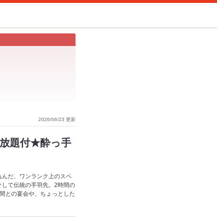
2026/06/23 更新
み放題付★酔っ手
込んだ、ワンランク上のスペ
そして伝統の手羽先。2時間の
仲間との宴会や、ちょっとした