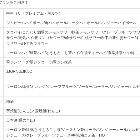
プランをご用意！
中生（ザ・プレミアム・モルツ）
ジムビームハイボール/角ハイボール/コークハイボール/ジンジャーハイボール
タコハイ/こだわり酒場のレモンサワー/抹茶レモンサワー/グレープフルーツサワ
サワー/元気ハイ/青リンゴサワー/巨峰サワー/白桃サワー/岩下の新生姜サワー/
ラサワー/ゆずみつサワー
ウーロンハイ/緑茶ハイ/とうもろこし茶ハイ/午後ティーハイ/濃厚抹茶ハイ/梅こ
翠ジンソーダ/翠ジンコーラ/翠ジン抹茶
JJ/JR/JU/JK/JC
ウーロン/緑茶/オレンジ/グレープフルーツ/ソーダー/コーラー/ジンジャー/カルピ
梅酒
芋焼酎(なんこ)／麦焼酎(わんこ)
日本酒(通の辛口)
ウーロン茶/緑茶/とうもろこし茶/ジャスミン茶/コーラ/ジンジャーエール/カルピ
ジジュース/グレープフルーツジュース/牛乳/梅こぶ茶（HOT）