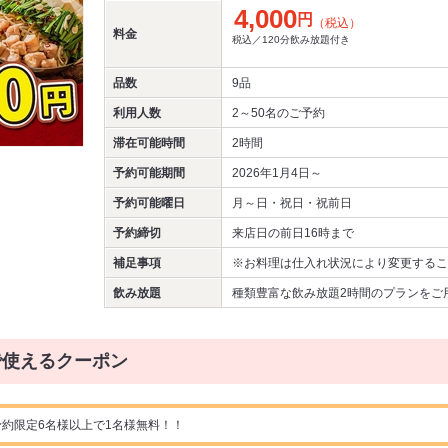
4,000
円
（税込）
料金
税込／120分飲み放題付き
品数
9品
利用人数
2～50名
のご予約
滞在可能時間
2時間
予約可能期間
2026年1月4日～
予約可能曜日
月～日・祝日・祝前日
予約締切
来店日の前日16時まで
補足事項
※お料理は仕入れ状況により変更するこ
飲み放題
種類豊富な飲み放題2時間のプランをご
で使えるクーポン
約限定6名様以上で1名様無料！！