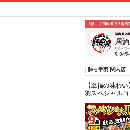
関内 居酒屋 飲み放題 深
関内 居酒屋
居酒
いざかやか
045
酔っ手羽 関内店
【至福の味わい
羽スペシャルコ