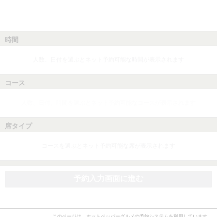
時間
人数、日付を選ぶとネット予約可能な時間が表示されます
コース
人数、日付、時間を選ぶとネット予約可能なコースが表示されます
席タイプ
コースを選ぶとネット予約可能な席が表示されます
予約入力画面に進む
このページは、ホットペッパーグルメの予約システムを利用しています。