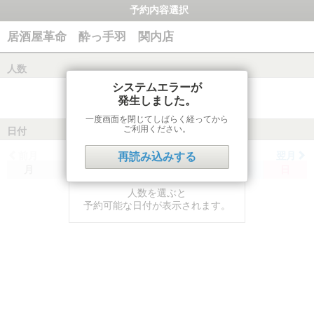
予約内容選択
居酒屋革命 酔っ手羽 関内店
人数
システムエラーが
発生しました。
一度画面を閉じてしばらく経ってから
ご利用ください。
日付
前月
翌月
再読み込みする
月
火
水
木
金
土
日
人数を選ぶと
予約可能な日付が表示されます。