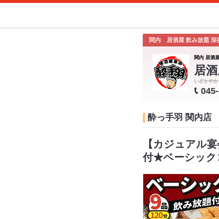
関内 居酒屋 飲み放題 深
関内 居酒屋
居酒
いざかやか
045
酔っ手羽 関内店
【カジュアル宴
付★ベーシック