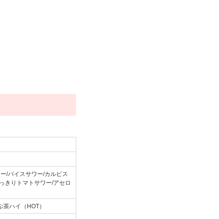
ー/バイスサワー/カルピス
すっきりトマトサワー/アセロ
ぶ茶ハイ（HOT）