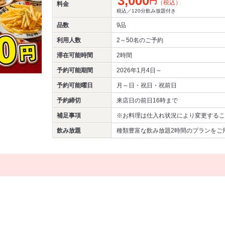
3,000
円
（税込）
料金
税込／120分飲み放題付き
品数
9品
利用人数
2～50名
のご予約
滞在可能時間
2時間
予約可能期間
2026年1月4日～
予約可能曜日
月～日・祝日・祝前日
予約締切
来店日の前日16時まで
補足事項
※お料理は仕入れ状況により変更するこ
飲み放題
種類豊富な飲み放題2時間のプランをご