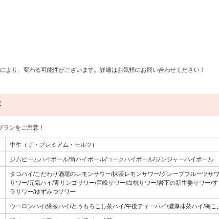
により、変わる可能性がございます。詳細はお気軽にお問い合わせください！
容
プランをご用意！
中生（ザ・プレミアム・モルツ）
ジムビームハイボール/角ハイボール/コークハイボール/ジンジャーハイボール
タコハイ/こだわり酒場のレモンサワー/抹茶レモンサワー/グレープフルーツサワ
サワー/元気ハイ/青リンゴサワー/巨峰サワー/白桃サワー/岩下の新生姜サワー/
ラサワー/ゆずみつサワー
ウーロンハイ/緑茶ハイ/とうもろこし茶ハイ/午後ティーハイ/濃厚抹茶ハイ/梅こ