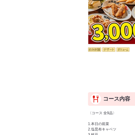
コース内容
〈コース 全9品〉
1.本日の前菜
2.塩昆布キャベツ
3.枝豆