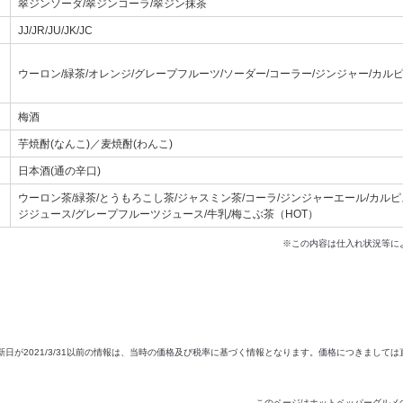
翠ジンソーダ/翠ジンコーラ/翠ジン抹茶
JJ/JR/JU/JK/JC
ウーロン/緑茶/オレンジ/グレープフルーツ/ソーダー/コーラー/ジンジャー/カルピ
梅酒
芋焼酎(なんこ)／麦焼酎(わんこ)
日本酒(通の辛口)
ウーロン茶/緑茶/とうもろこし茶/ジャスミン茶/コーラ/ジンジャーエール/カルピ
ジジュース/グレープフルーツジュース/牛乳/梅こぶ茶（HOT）
※この内容は仕入れ状況等に
新日が2021/3/31以前の情報は、当時の価格及び税率に基づく情報となります。価格につきまして
このページはホットペッパーグルメ