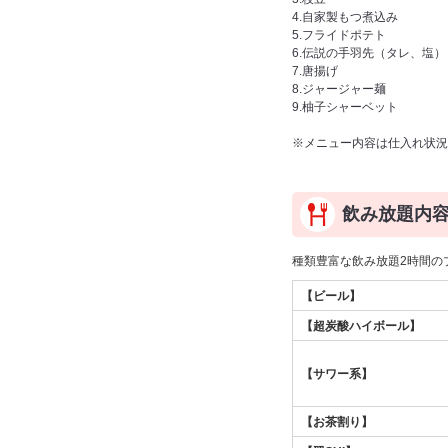
4.自家製もつ煮込み
5.フライドポテト
6.伝説の手羽先（タレ、塩）
7.唐揚げ
8.ジャージャー麺
9.柚子シャーベット
※メニュー内容は仕入れ状況
飲み放題内
種類豊富な飲み放題2時間の
【ビール】
【超炭酸ハイボール】
【サワー系】
【お茶割り】