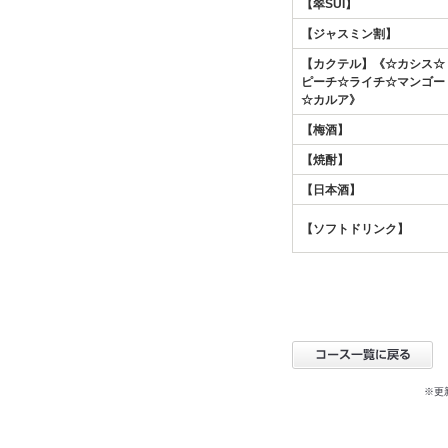
【翠SUI】
【ジャスミン割】
【カクテル】《☆カシス☆
ピーチ☆ライチ☆マンゴー
☆カルア》
【梅酒】
【焼酎】
【日本酒】
【ソフトドリンク】
※更