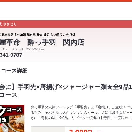
夜 やきとり
 飲み放題 食べ放題 焼き鳥 宴会 貸切 もつ鍋 ランチ 喫煙
屋革命 酔っ手羽 関内店
くめい よってば かんないてん
-341-0787
 コース詳細
会に】手羽先×唐揚げ×ジャージャー麺★全9品1
コース
酔っ手羽の人気ツートップ「手羽先」と「唐揚げ」が主役！パ
る旨み、それを流し込むキンキンのビール。〆には濃厚なジャ
さに「背徳の味」全9品。リピーター続出の中毒性、一度味わ