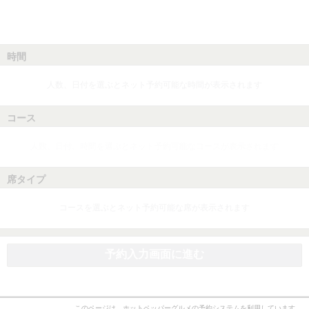
時間
人数、日付を選ぶとネット予約可能な時間が表示されます
コース
人数、日付、時間を選ぶとネット予約可能なコースが表示されます
席タイプ
コースを選ぶとネット予約可能な席が表示されます
予約入力画面に進む
このページは、ホットペッパーグルメの予約システムを利用しています。