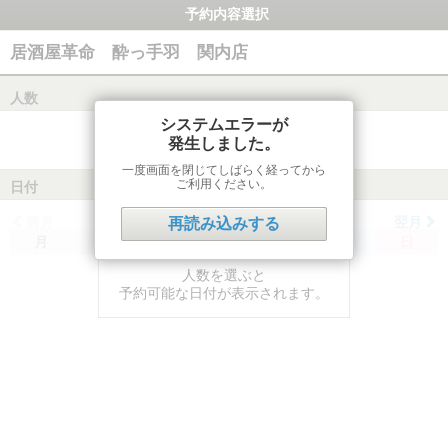
予約内容選択
居酒屋革命 酔っ手羽 関内店
人数
システムエラーが
発生しました。
一度画面を閉じてしばらく経ってから
ご利用ください。
日付
前月
翌月
再読み込みする
月
火
水
木
金
土
日
人数を選ぶと
予約可能な日付が表示されます。