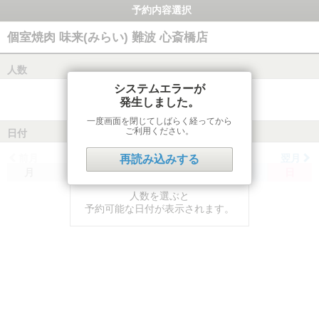
予約内容選択
個室焼肉 味来(みらい) 難波 心斎橋店
人数
システムエラーが
発生しました。
一度画面を閉じてしばらく経ってから
ご利用ください。
日付
前月
翌月
再読み込みする
月
火
水
木
金
土
日
人数を選ぶと
予約可能な日付が表示されます。