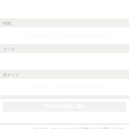
時間
人数、日付を選ぶとネット予約可能な時間が表示されます
コース
人数、日付、時間を選ぶとネット予約可能なコースが表示されます
席タイプ
コースを選ぶとネット予約可能な席が表示されます
予約入力画面に進む
このページは、ホットペッパーグルメの予約システムを利用しています。