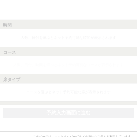
時間
人数、日付を選ぶとネット予約可能な時間が表示されます
コース
人数、日付、時間を選ぶとネット予約可能なコースが表示されます
席タイプ
コースを選ぶとネット予約可能な席が表示されます
予約入力画面に進む
このページは、ホットペッパーグルメの予約システムを利用しています。