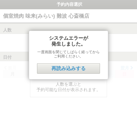
予約内容選択
個室焼肉 味来(みらい) 難波 心斎橋店
人数
システムエラーが
発生しました。
一度画面を閉じてしばらく経ってから
ご利用ください。
日付
前月
翌月
再読み込みする
月
火
水
木
金
土
日
人数を選ぶと
予約可能な日付が表示されます。