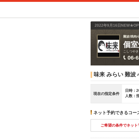
2022年9月16日NEW★
難波/焼肉/
個室
こしつやき
06-
味来 みらい 難波
日時：2
現在の指定条件
人数：
ネット予約できるコー
ご希望の条件でネット