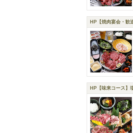
HP【焼肉宴会・歓送迎
HP【味来コース】塩