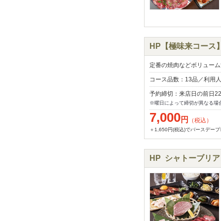
HP【極味来コース】
定番の焼肉などボリューム
コース品数：13品／利用
予約締切：来店日の前日2
※曜日によって締切が異なる場
7,000
円
（税込）
＋1,650円(税込)でバースデ
HP シャトーブリア