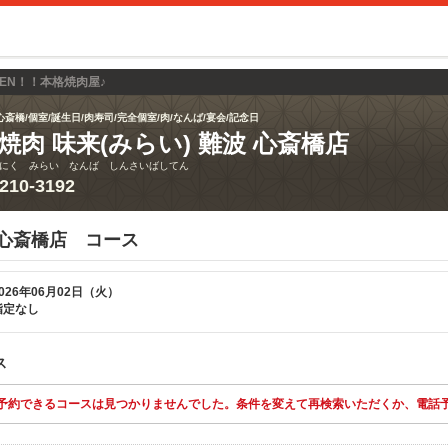
OPEN！！本格焼肉屋♪
心斎橋/個室/誕生日/肉寿司/完全個室/肉/なんば/宴会/記念日
焼肉 味来(みらい) 難波 心斎橋店
にく みらい なんば しんさいばしてん
6210-3192
 心斎橋店 コース
026年06月02日（火）
指定なし
ス
予約できるコースは見つかりませんでした。条件を変えて再検索いただくか、電話