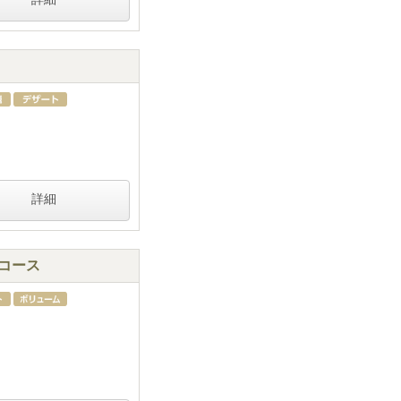
詳細
)コース