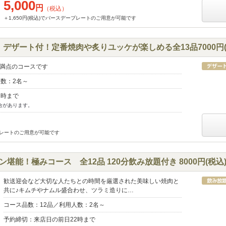
5,000
円
（税込）
＋1,650円(税込)でバースデープレートのご用意が可能です
デザート付！定番焼肉や炙りユッケが楽しめる全13品7000円(
満点のコースです
人数：2名～
2時まで
合があります。
ープレートのご用意が可能です
ン堪能！極みコース 全12品 120分飲み放題付き 8000円(税込
歓送迎会など大切な人たちとの時間を厳選された美味しい焼肉と
共に♪キムチやナムル盛合わせ、ツラミ造りに…
コース品数：12品／利用人数：2名～
予約締切：来店日の前日22時まで