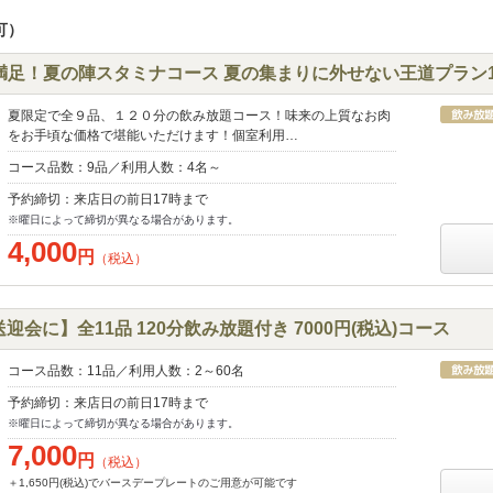
可）
大満足！夏の陣スタミナコース 夏の集まりに外せない王道プラン1
夏限定で全９品、１２０分の飲み放題コース！味来の上質なお肉
をお手頃な価格で堪能いただけます！個室利用…
コース品数：9品／利用人数：4名～
予約締切：来店日の前日17時まで
※曜日によって締切が異なる場合があります。
4,000
円
（税込）
迎会に】全11品 120分飲み放題付き 7000円(税込)コース
コース品数：11品／利用人数：2～60名
予約締切：来店日の前日17時まで
※曜日によって締切が異なる場合があります。
7,000
円
（税込）
＋1,650円(税込)でバースデープレートのご用意が可能です