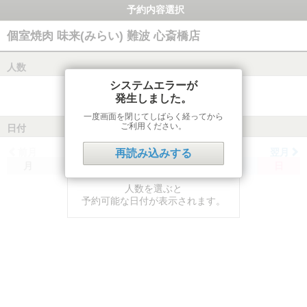
予約内容選択
個室焼肉 味来(みらい) 難波 心斎橋店
人数
システムエラーが
発生しました。
一度画面を閉じてしばらく経ってから
ご利用ください。
日付
前月
翌月
再読み込みする
月
火
水
木
金
土
日
人数を選ぶと
予約可能な日付が表示されます。