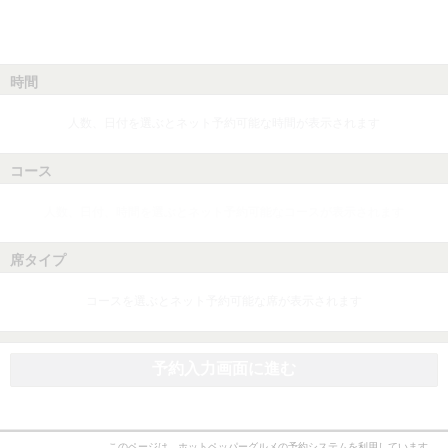
時間
人数、日付を選ぶとネット予約可能な時間が表示されます
コース
人数、日付、時間を選ぶとネット予約可能なコースが表示されます
席タイプ
コースを選ぶとネット予約可能な席が表示されます
予約入力画面に進む
このページは、ホットペッパーグルメの予約システムを利用しています。