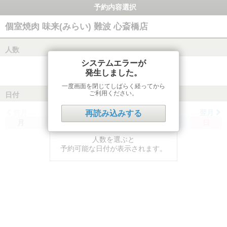
予約内容選択
個室焼肉 味来(みらい) 難波 心斎橋店
人数
システムエラーが
発生しました。
一度画面を閉じてしばらく経ってから
ご利用ください。
日付
前月
翌月
再読み込みする
月
火
水
木
金
土
日
人数を選ぶと
予約可能な日付が表示されます。