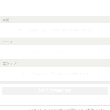
時間
人数、日付を選ぶとネット予約可能な時間が表示されます
コース
人数、日付、時間を選ぶとネット予約可能なコースが表示されます
席タイプ
コースを選ぶとネット予約可能な席が表示されます
予約入力画面に進む
このページは、ホットペッパーグルメの予約システムを利用しています。