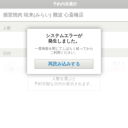
予約内容選択
個室焼肉 味来(みらい) 難波 心斎橋店
人数
システムエラーが
発生しました。
一度画面を閉じてしばらく経ってから
ご利用ください。
日付
前月
翌月
再読み込みする
月
火
水
木
金
土
日
人数を選ぶと
予約可能な日付が表示されます。