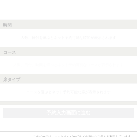
時間
人数、日付を選ぶとネット予約可能な時間が表示されます
コース
人数、日付、時間を選ぶとネット予約可能なコースが表示されます
席タイプ
コースを選ぶとネット予約可能な席が表示されます
予約入力画面に進む
このページは、ホットペッパーグルメの予約システムを利用しています。