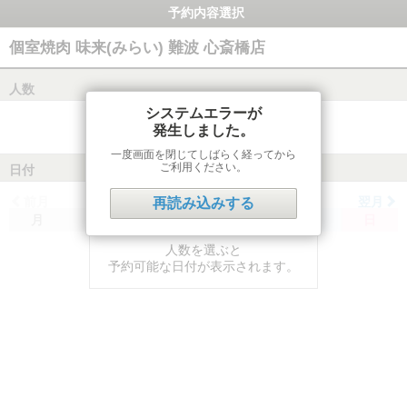
予約内容選択
個室焼肉 味来(みらい) 難波 心斎橋店
人数
システムエラーが
発生しました。
一度画面を閉じてしばらく経ってから
ご利用ください。
日付
前月
翌月
再読み込みする
月
火
水
木
金
土
日
人数を選ぶと
予約可能な日付が表示されます。