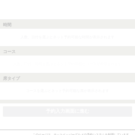
時間
人数、日付を選ぶとネット予約可能な時間が表示されます
コース
人数、日付、時間を選ぶとネット予約可能なコースが表示されます
席タイプ
コースを選ぶとネット予約可能な席が表示されます
予約入力画面に進む
このページは、ホットペッパーグルメの予約システムを利用しています。