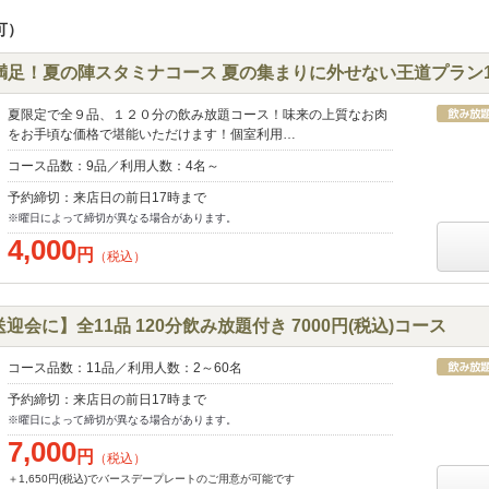
可）
大満足！夏の陣スタミナコース 夏の集まりに外せない王道プラン1
夏限定で全９品、１２０分の飲み放題コース！味来の上質なお肉
をお手頃な価格で堪能いただけます！個室利用…
コース品数：9品／利用人数：4名～
予約締切：来店日の前日17時まで
※曜日によって締切が異なる場合があります。
4,000
円
（税込）
迎会に】全11品 120分飲み放題付き 7000円(税込)コース
コース品数：11品／利用人数：2～60名
予約締切：来店日の前日17時まで
※曜日によって締切が異なる場合があります。
7,000
円
（税込）
＋1,650円(税込)でバースデープレートのご用意が可能です