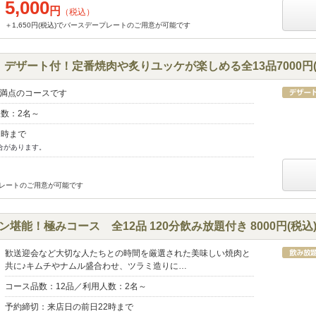
5,000
円
（税込）
＋1,650円(税込)でバースデープレートのご用意が可能です
デザート付！定番焼肉や炙りユッケが楽しめる全13品7000円(
満点のコースです
人数：2名～
2時まで
合があります。
ープレートのご用意が可能です
ン堪能！極みコース 全12品 120分飲み放題付き 8000円(税込
歓送迎会など大切な人たちとの時間を厳選された美味しい焼肉と
共に♪キムチやナムル盛合わせ、ツラミ造りに…
コース品数：12品／利用人数：2名～
予約締切：来店日の前日22時まで