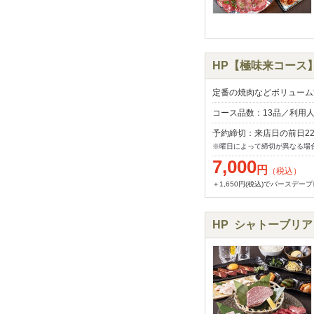
HP【極味来コース】
定番の焼肉などボリューム
コース品数：13品／利用
予約締切：来店日の前日2
※曜日によって締切が異なる場
7,000
円
（税込）
＋1,650円(税込)でバースデ
HP シャトーブリア