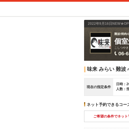
2022年9月16日NEW★
難波/焼肉/
個室
こしつやき
06-
味来 みらい 難波
日時：2
現在の指定条件
人数：
ネット予約できるコー
ご希望の条件でネット