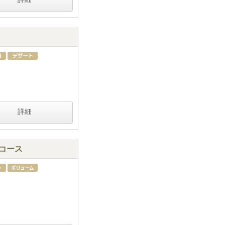
詳細
)コース