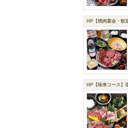
HP【焼肉宴会・歓送迎
HP【味来コース】塩