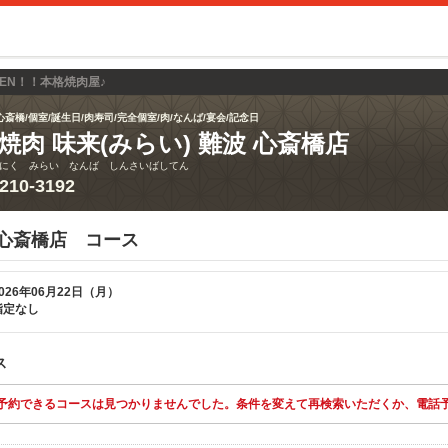
OPEN！！本格焼肉屋♪
心斎橋/個室/誕生日/肉寿司/完全個室/肉/なんば/宴会/記念日
焼肉 味来(みらい) 難波 心斎橋店
にく みらい なんば しんさいばしてん
6210-3192
 心斎橋店 コース
026年06月22日（月）
指定なし
ス
予約できるコースは見つかりませんでした。条件を変えて再検索いただくか、電話