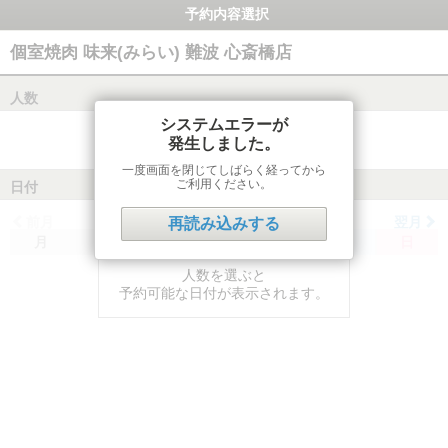
予約内容選択
個室焼肉 味来(みらい) 難波 心斎橋店
人数
システムエラーが
発生しました。
一度画面を閉じてしばらく経ってから
ご利用ください。
日付
前月
翌月
再読み込みする
月
火
水
木
金
土
日
人数を選ぶと
予約可能な日付が表示されます。