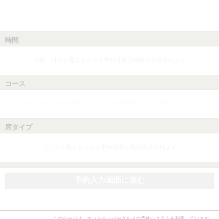
時間
人数、日付を選ぶとネット予約可能な時間が表示されます
コース
人数、日付、時間を選ぶとネット予約可能なコースが表示されます
席タイプ
コースを選ぶとネット予約可能な席が表示されます
予約入力画面に進む
このページは、ホットペッパーグルメの予約システムを利用しています。