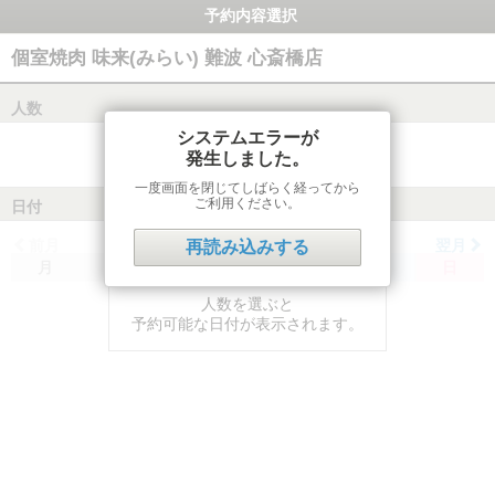
予約内容選択
個室焼肉 味来(みらい) 難波 心斎橋店
人数
システムエラーが
発生しました。
一度画面を閉じてしばらく経ってから
ご利用ください。
日付
前月
翌月
再読み込みする
月
火
水
木
金
土
日
人数を選ぶと
予約可能な日付が表示されます。