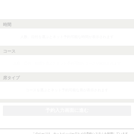
時間
人数、日付を選ぶとネット予約可能な時間が表示されます
コース
人数、日付、時間を選ぶとネット予約可能なコースが表示されます
席タイプ
コースを選ぶとネット予約可能な席が表示されます
予約入力画面に進む
このページは、ホットペッパーグルメの予約システムを利用しています。