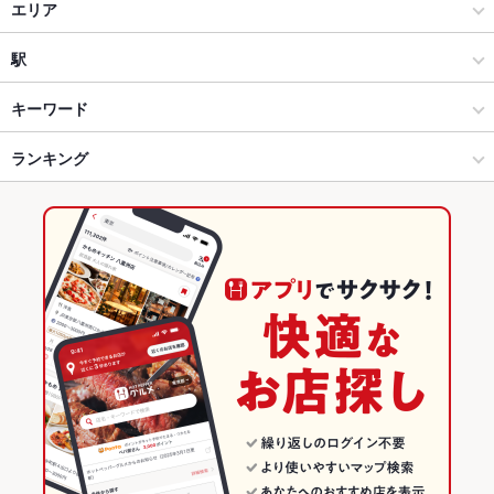
居酒屋
エリア
創作
高岡市
駅
高岡 × 居酒屋
高岡市 × 居酒屋
高岡駅
キーワード
高岡 × 創作
高岡市 × 創作
高岡駅駅
ランキング
からあげ
お茶漬け
串かつ
馬刺し
あん肝
フライドポテト
レバー
つくね
地鶏
もつ鍋
炭火焼
デザート
馬肉
明太もつ鍋
高岡駅駅 × 居酒屋
高岡市 × 和食
富山のグルメランキング
高岡駅駅 × 創作
高岡市 × 和食全般
富山の居酒屋ランキング
和食
富山
高岡のグルメランキング
和食全般
富山 × 居酒屋
高岡の居酒屋ランキング
高岡 × 和食
富山 × 創作
高岡市のグルメランキング
高岡 × 和食全般
富山 × 和食
高岡市の居酒屋ランキング