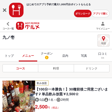
はじめてのアプリ予約で最大
1,000円分ポイントもらえる
ダウンロード
アプリで開く
コース一覧
マイメニュー
九ノ壱
クーポン
口コミ
トップ
メニュー
店内
写真
1
94
コース
料理
ドリンク
飲み放題
【100分一本勝負！】30種前後ご用意ございま
す♪ 単品飲み放題￥2,500☆
0品
1名～
2時間
2,500
円（税込）