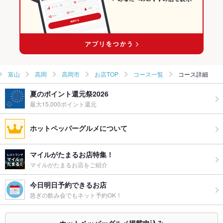
高岡駅駅 × 和食
富山 × 和食全般
高岡駅駅 × 和食全般
富山
高岡
高岡市
お店TOP
コース一覧
コース詳細
夏のポイント還元祭2026
最大15,000ポイント還元
ホットペッパーグルメについて
マイルがたまるお店特集！
マイルがたまるお店をご紹介
今日明日予約できるお店
急ぎの飲み会でもネット予約OK！