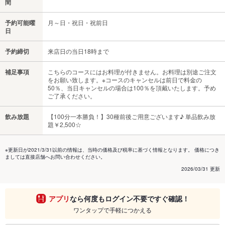
間
予約可能曜
月～日・祝日・祝前日
日
予約締切
来店日の当日18時まで
補足事項
こちらのコースにはお料理が付きません。お料理は別途ご注文
をお願い致します。※コースのキャンセルは前日で料金の
50％、当日キャンセルの場合は100％を頂戴いたします。予め
ご了承ください。
飲み放題
【100分一本勝負！】30種前後ご用意ございます♪ 単品飲み放
題￥2,500☆
※更新日が2021/3/31以前の情報は、当時の価格及び税率に基づく情報となります。 価格につき
ましては直接店舗へお問い合わせください。
2026/03/31 更新
アプリ
なら何度もログイン不要ですぐ確認！
ワンタップで手軽につかえる