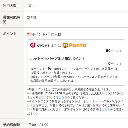
利用人数
1名～
滞在可能時
2時間
間
ポイント
50
ポイント×予約人数
または
50
ポイント
ホットペッパーグルメ限定ポイント
0
ポイント
※dポイント・Pontaポイント・リクルートポイントは、来店日から6～
10日後にポイント加算されます。
※ポイントプラスで加算されるホットペッパーグルメ限定ポイントは、
来店日の翌月15日頃に加算されます。
※加算ポイントは、ご予約の条件により変動する場合があります。
※一部時間帯（7:00～14:59来店の予約）は確定した人数1人につき10ポイン
トとなります。詳しくは
こちら
をご覧ください。
※ポイントプラスで加算されるポイントは、ホットペッパーグルメ限定ポイ
ントになります。対象日時の予約で、予約日が翌々月末までのご来店がポイ
ント加算の対象となります。加算ポイントに関する詳細は
こちら
をご確認く
ださい。
予約可能時
17:00～21:00