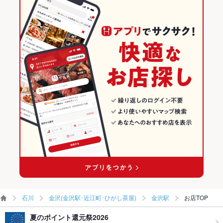
その他
石川 × 焼肉
金沢(金沢駅･近江町･ひがし茶屋)のグルメランキング
飲み放題
あり ：60分1500円～
金沢(金沢駅･近江町･ひがし茶屋)の焼肉・ホルモンランキング
食べ放題
あり ：サムギョプサル食べ放題コース4500円～
金沢駅のグルメランキング
お酒
カクテル充実、焼酎充実、日本酒充実
金沢駅の焼肉・ホルモンランキング
お子様連れ
お子様連れOK ：2階禁煙席のみ
ウェディン
ご予算によってコース承ります。
グパーティ
ー二次会
お祝い・サ
可
プライズ対
応
備考
ご予算によってコース承ります。
石川
金沢(金沢駅･近江町･ひがし茶屋)
金沢駅
お店TOP
夏のポイント還元祭2026