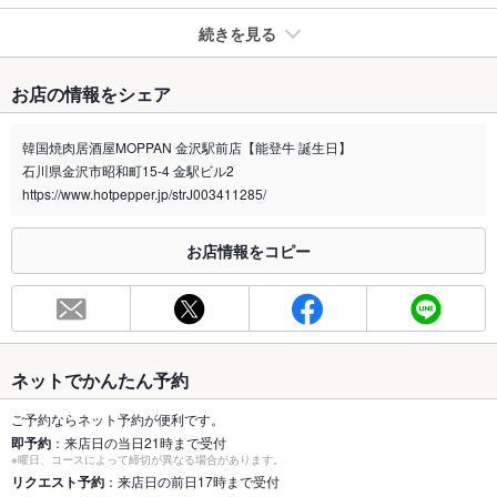
続きを見る
たばこ
お店の情報をシェア
禁煙・喫煙
全席喫煙可
※喫煙の場合、加熱式たばこ限定です。
韓国焼肉居酒屋MOPPAN 金沢駅前店【能登牛 誕生日】
紙たばこは外に灰皿があるのでご利用下さい。
石川県金沢市昭和町15-4 金駅ビル2
喫煙専用室
https://www.hotpepper.jp/strJ003411285/
なし
※2020年4月1日～受動喫煙対策に関する法律が施行されています。正しい情報はお店へお問い
お店情報をコピー
合わせください。
お席
総席数
32席(電子タバコOKとなっております。)
最大宴会収
20人(宴会や歓送迎会も大歓迎です！ )
ネットでかんたん予約
容人数
ご予約ならネット予約が便利です。
個室
なし
即予約
：来店日の当日21時まで受付
※曜日、コースによって締切が異なる場合があります。
座敷
リクエスト予約
：来店日の前日17時まで受付
なし