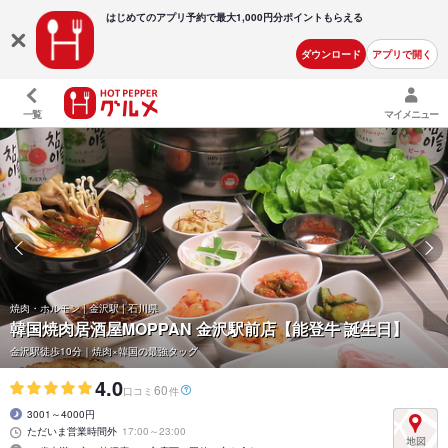
はじめてのアプリ予約で最大
1,000円分ポイントもらえる
ダウンロード
アプリで開く
一覧
マイメニュー
焼肉・ホルモン | 金沢駅 | 石川県
韓国焼肉居酒屋MOPPAN 金沢駅前店【能登牛 誕生日】
金沢駅徒歩10分｜焼肉×韓国の最強タッグ
4.0
60
口コミ
件
3001～4000円
ただいま営業時間外
17:00～23:00