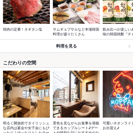
焼肉の定番！ネギタン塩
サムギョプサルなど本場韓国
飲み比べが楽しい
料理が盛りだくさん
味の韓国焼酎『チ
料理を見る
こだわりの空間
明るく開放的でタイリッシュ
景色を見ながらお食事を堪能
可愛いネオンライ
な店内は宴会や女子会にもぴ
できるカップルシート♪デー
お出迎え♪
ったり！ゆったりとしたテー
トや特別な日におすすめのお