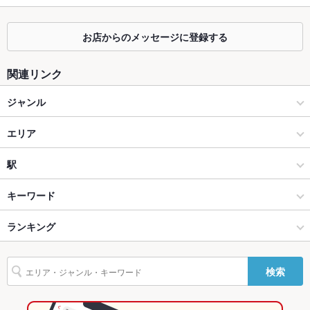
掘りごたつ
なし
お店からのメッセージに登録する
カウンター
なし
関連リンク
ソファー
なし
ジャンル
テラス席
なし
焼肉・ホルモン
貸切
エリア
貸切不可 ：貸切も人数によって承ります。お気軽にお電話下さ
い。
焼肉
金沢駅
駅
設備
Wi-Fi
なし
金沢(金沢駅･近江町･ひがし茶屋) × 焼肉・ホルモン
金沢駅 × 焼肉・ホルモン
金沢駅
キーワード
バリアフリ
あり ：お身体が不自由な方はお気軽にスタッフまでお声掛けく
金沢(金沢駅･近江町･ひがし茶屋) × 焼肉
金沢駅 × 焼肉
ランキング
エビ料理
刺身
ローストビーフ
ウインナー
うどん
レバー
ビビンバ
ー
ださい。
石焼きビビンバ
冷麺
ねぎ焼き
金沢駅 × 焼肉・ホルモン
石川
石川のグルメランキング
駐車場
なし ：お近くのコインパーキングをご利用下さいませ。
検索
金沢駅 × 焼肉
石川 × 焼肉・ホルモン
石川の焼肉・ホルモンランキング
その他設備
－