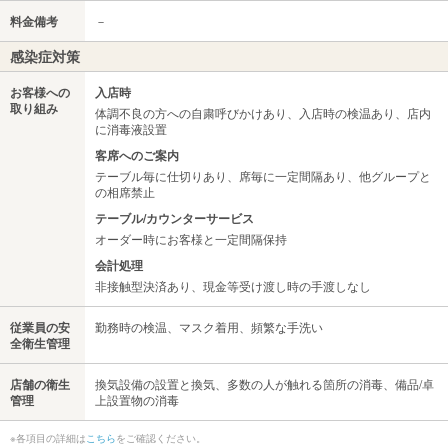
料金備考
－
感染症対策
お客様への
入店時
取り組み
体調不良の方への自粛呼びかけあり、入店時の検温あり、店内
に消毒液設置
客席へのご案内
テーブル毎に仕切りあり、席毎に一定間隔あり、他グループと
の相席禁止
テーブル/カウンターサービス
オーダー時にお客様と一定間隔保持
会計処理
非接触型決済あり、現金等受け渡し時の手渡しなし
従業員の安
勤務時の検温、マスク着用、頻繁な手洗い
全衛生管理
店舗の衛生
換気設備の設置と換気、多数の人が触れる箇所の消毒、備品/卓
管理
上設置物の消毒
※各項目の詳細は
こちら
をご確認ください。