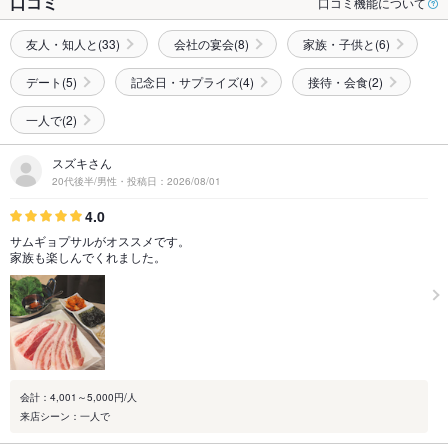
口コミ
口コミ機能について
友人・知人と(33)
会社の宴会(8)
家族・子供と(6)
デート(5)
記念日・サプライズ(4)
接待・会食(2)
一人で(2)
スズキさん
20代後半/男性・投稿日：2026/08/01
4.0
サムギョプサルがオススメです。
家族も楽しんでくれました。
会計：4,001～5,000円/人
来店シーン：一人で