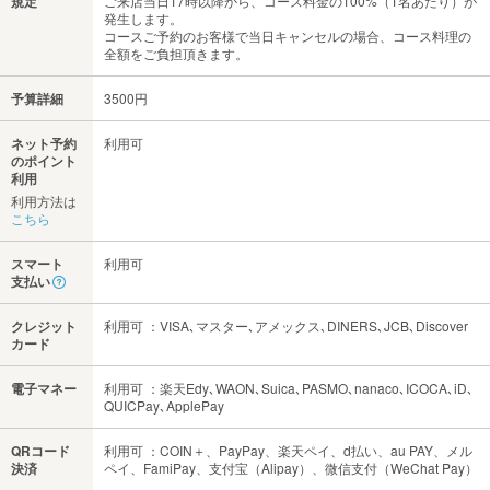
規定
ご来店当日17時以降から、コース料金の100%（1名あたり）が
発生します。
コースご予約のお客様で当日キャンセルの場合、コース料理の
全額をご負担頂きます。
予算詳細
3500円
ネット予約
利用可
のポイント
利用
利用方法は
こちら
スマート
利用可
支払い
クレジット
利用可 ：VISA､マスター､アメックス､DINERS､JCB､Discover
カード
電子マネー
利用可 ：楽天Edy､WAON､Suica､PASMO､nanaco､ICOCA､iD､
QUICPay､ApplePay
QRコード
利用可 ：COIN＋、PayPay、楽天ペイ、d払い、au PAY、メル
決済
ペイ、FamiPay、支付宝（Alipay）、微信支付（WeChat Pay）