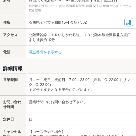
金沢駅 誕生日 デート 宴会 居酒屋 能登牛 韓国 女子会 焼肉 サムギョプサル
飲み放題
住所
石川県金沢市昭和町15-4 金駅ビル2
アクセス
北陸新幹線、ＩＲいしかわ鉄道、ＪＲ北陸本線金沢駅兼六園口
より徒歩約10分
電話
電話番号を表示する
詳細情報
営業時間
月～土、祝日、祝前日: 17:00～23:00 （料理L.O. 22:00 ドリン
クL.O. 22:00）
予定せず変更となる場合がございます。
お問い合わ
営業時間中にお問い合わせ下さい。
せ時間
定休日
日
キャンセル
【コース予約の場合】