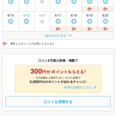
休
◎
◎
◎
◎
◎
◎
8/14
8/15
8/16
8/17
8/18
8/19
8/20
休
◎
◎
◎
◎
◎
◎
8/21
8/22
8/23
8/24
8/25
8/26
8/27
他の日付を見る
休
◎
◎
◎
◎
◎
◎
：通常よりポイントがお得にたまります
8/28
8/29
8/30
8/31
9/1
9/2
9/3
口コミ&写真の投稿・掲載で
休
◎
◎
◎
◎
◎
◎
9/4
9/5
9/6
9/7
9/8
9/9
9/10
休
◎
◎
◎
◎
◎
◎
口コミを投稿する