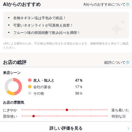
AIからのおすすめ
AIからのおすすめについて
名物ネギタン塩は手包みで絶品！
可愛いネオンライトが写真映え抜群！
フルーツ味の韓国焼酎で飲み比べを満喫！
※AIによる要約のため、不正確な情報が含まれる場合があります。掲載情報全文と併せてご確認
ください。
お店の総評
総評について
来店シーン
友人・知人と
47％
会社の宴会
17％
その他
36％
お店の雰囲気
にぎやか
落ち着いた
普段使い
特別な日
詳しい評価を見る