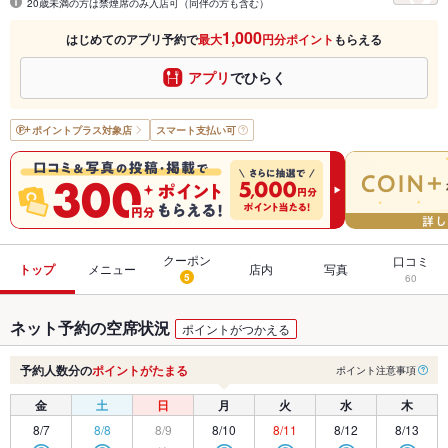
20歳未満の方は禁煙席のみ入店可（同伴の方も含む）
1,000
はじめてのアプリ予約で
最大
円分ポイント
もらえる
アプリ
でひらく
ポイントプラス
対象店
スマート支払い可
クーポン
口コミ
トップ
メニュー
店内
写真
5
60
ネット予約の空席状況
ポイントがつかえる
予約人数分の
ポイントがたまる
ポイント注意事項
金
土
日
月
火
水
木
8/7
8/8
8/9
8/10
8/11
8/12
8/13