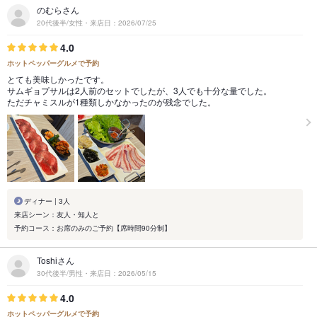
のむらさん
20代後半/女性・来店日：2026/07/25
4.0
ホットペッパーグルメで予約
とても美味しかったです。
サムギョプサルは2人前のセットでしたが、3人でも十分な量でした。
ただチャミスルが1種類しかなかったのが残念でした。
ディナー | 3人
来店シーン：友人・知人と
予約コース：お席のみのご予約【席時間90分制】
Toshiさん
30代後半/男性・来店日：2026/05/15
4.0
ホットペッパーグルメで予約