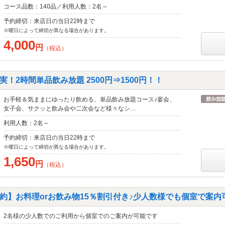
コース品数：140品／利用人数：2名～
予約締切：来店日の当日22時まで
※曜日によって締切が異なる場合があります。
4,000
円
（税込）
！2時間単品飲み放題 2500円⇒1500円！！
お手軽＆気ままにゆったり飲める、単品飲み放題コース♪宴会、
女子会、サクッと飲み会や二次会など様々なシ…
利用人数：2名～
予約締切：来店日の当日22時まで
※曜日によって締切が異なる場合があります。
1,650
円
（税込）
約】お料理orお飲み物15％割引付き♪少人数様でも個室で案内
2名様の少人数でのご利用から個室でのご案内が可能です