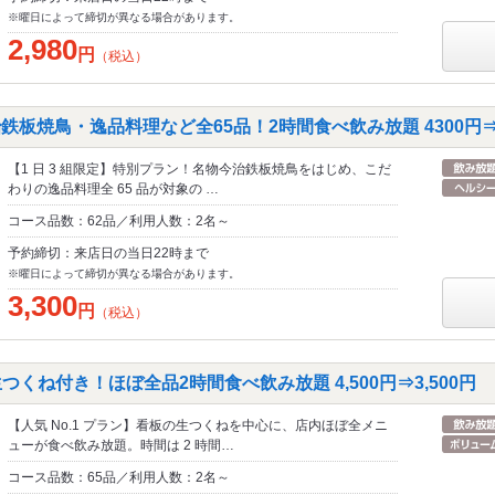
※曜日によって締切が異なる場合があります。
2,980
円
（税込）
鉄板焼鳥・逸品料理など全65品！2時間食べ飲み放題 4300円⇒3
【1 日 3 組限定】特別プラン！名物今治鉄板焼鳥をはじめ、こだ
わりの逸品料理全 65 品が対象の …
コース品数：62品／利用人数：2名～
予約締切：来店日の当日22時まで
※曜日によって締切が異なる場合があります。
3,300
円
（税込）
つくね付き！ほぼ全品2時間食べ飲み放題 4,500円⇒3,500円
【人気 No.1 プラン】看板の生つくねを中心に、店内ほぼ全メニ
ューが食べ飲み放題。時間は 2 時間…
コース品数：65品／利用人数：2名～