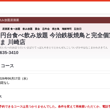
飲み放題居酒屋
 居酒屋 食べ放題 飲み放題 宴会 忘年会 焼き鳥 海鮮寿司 記念日
00円台食べ飲み放題 今治鉄板焼鳥と完全個
ま 川崎店
だいたべのみほうだいいまばりてっぱんやきとりとかんぜんこしついざかやはなこまかわさきてん
6635-3410
 コース
026年06月17日（水）
指定なし
ス
予約できるコースは見つかりませんでした。条件を変えて再検索いただくか、電話