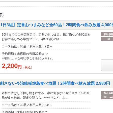
可）
1日3組】定番おつまみなど全60品！2時間食べ飲み放題 4,000円
16時までのご来店限定で、定番のおつまみ、揚げ物など全60品を
お得に楽しめる早割プラン。早い時間の飲…
コース品数：60品／利用人数：2名～
予約締切：来店日の当日22時まで
※曜日によって締切が異なる場合があります。
2,200
円
（税込）
刺さない今治鉄板焼鳥食べ放題！2時間食べ飲み放題 2,980円
鉄板で香ばしく押し焼きにする、串に刺さない今治スタイルの焼
鳥が食べ放題。鶏皮や鶏もも、せせりなど、お…
コース品数：30品／利用人数：2名～
予約締切：来店日の当日22時まで