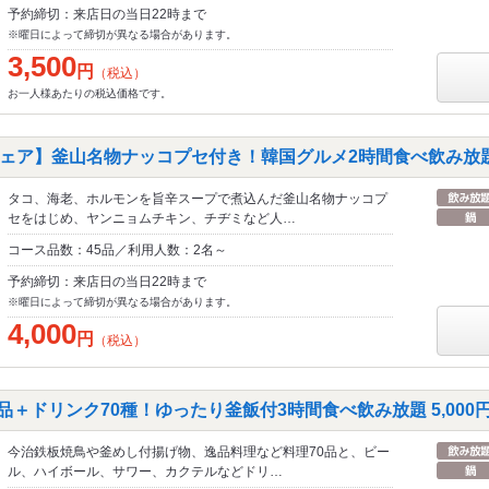
予約締切：来店日の当日22時まで
※曜日によって締切が異なる場合があります。
3,500
円
（税込）
お一人様あたりの税込価格です。
ェア】釜山名物ナッコプセ付き！韓国グルメ2時間食べ飲み放題 4
タコ、海老、ホルモンを旨辛スープで煮込んだ釜山名物ナッコプ
セをはじめ、ヤンニョムチキン、チヂミなど人…
コース品数：45品／利用人数：2名～
予約締切：来店日の当日22時まで
※曜日によって締切が異なる場合があります。
4,000
円
（税込）
品＋ドリンク70種！ゆったり釜飯付3時間食べ飲み放題 5,000円⇒
今治鉄板焼鳥や釜めし付揚げ物、逸品料理など料理70品と、ビー
ル、ハイボール、サワー、カクテルなどドリ…