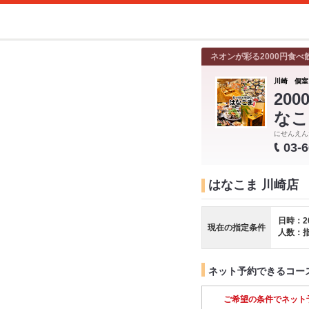
ネオンが彩る2000円食べ
川崎 個室
20
なこ
にせんえん
03-
はなこま 川崎店
日時：2
現在の指定条件
人数：
ネット予約できるコー
ご希望の条件でネット