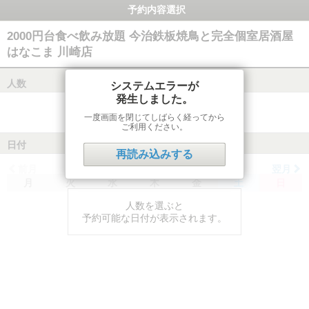
予約内容選択
2000円台食べ飲み放題 今治鉄板焼鳥と完全個室居酒屋
はなこま 川崎店
人数
システムエラーが
発生しました。
一度画面を閉じてしばらく経ってから
ご利用ください。
日付
再読み込みする
前月
翌月
月
火
水
木
金
土
日
人数を選ぶと
予約可能な日付が表示されます。