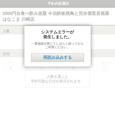
予約内容選択
2000円台食べ飲み放題 今治鉄板焼鳥と完全個室居酒屋
はなこま 川崎店
人数
システムエラーが
発生しました。
一度画面を閉じてしばらく経ってから
ご利用ください。
日付
再読み込みする
前月
翌月
月
火
水
木
金
土
日
人数を選ぶと
予約可能な日付が表示されます。