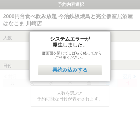
予約内容選択
2000円台食べ飲み放題 今治鉄板焼鳥と完全個室居酒屋
はなこま 川崎店
人数
システムエラーが
発生しました。
一度画面を閉じてしばらく経ってから
ご利用ください。
日付
再読み込みする
前月
翌月
月
火
水
木
金
土
日
人数を選ぶと
予約可能な日付が表示されます。