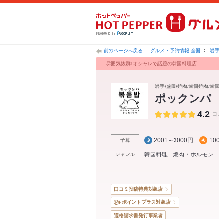
前のページへ戻る
グルメ・予約情報 全国
岩
雰囲気抜群♪オシャレで話題の韓国料理店
岩手/盛岡/焼肉/韓国焼肉/韓
ポックンパ
4.2
口
2001～3000円
10
予算
韓国料理
焼肉・ホルモン
ジャンル
口コミ投稿特典対象店
ポイントプラス対象店
適格請求書発行事業者