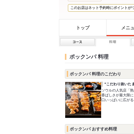
このお店はネット予約時にポイントが
トップ
メニ
ポックンパ 料理
ポックンパ 料理のこだわり
“こだわり抜いた 
ソウルの人気店「熟
香ばしさが最大限に
口いっぱいに広がる
ポックンパ おすすめ料理