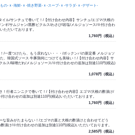
もの-
-海鮮-
-焼き野菜-
-スープ-
-サラダ-
-デザート-
イル/サンチュで巻いて！/【付け合わせ内容】サンチュ/エゴマ/大根の
リンギ/サムジャン/黒酢ピクルス/わさび/岩塩/メルジョソース/※付け合わ
込)いただいております。
1,760円（税込）
！/一度つけたら、もう戻れない・・・/ポックンパの新定番 メルジョソ
た、韓国式ソース 牛豚鶏何につけても美味い！/【付け合わせ内容】サ
クルス/味噌だれ/メルジョソース/※付け合わせの追加は別途110円(税込)
1,078円（税込）
！行者ニンニクで巻いて！/【付け合わせ内容】エゴマ/大根の酢漬け/
※付け合わせの追加は別途110円(税込)いただいております。
1,760円（税込）
ーな旨みがたまらない！/エゴマの葉と大根の酢漬けと合わせてどう
酢漬け/※付け合わせの追加は別途110円(税込)いただいております。
2,585円（税込）