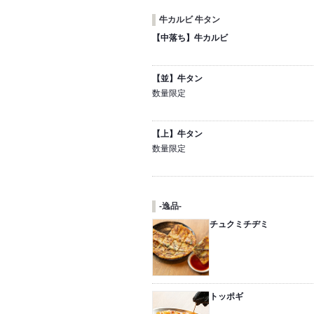
牛カルビ 牛タン
【中落ち】牛カルビ
【並】牛タン
数量限定
【上】牛タン
数量限定
-逸品-
チュクミチヂミ
トッポギ