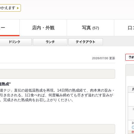
つかえます
ュー
店内・外観
写真
口
(57)
予
2026/07/30 更新
超熟成”
達テジ」直伝の超低温熟成を再現。14日間の熟成経て、肉本来の旨み・
引き出される。1口食べれば、何度噛み締めても尽きず溢れだす旨みが
。完成された熟成肉をお召し上がりください。
1