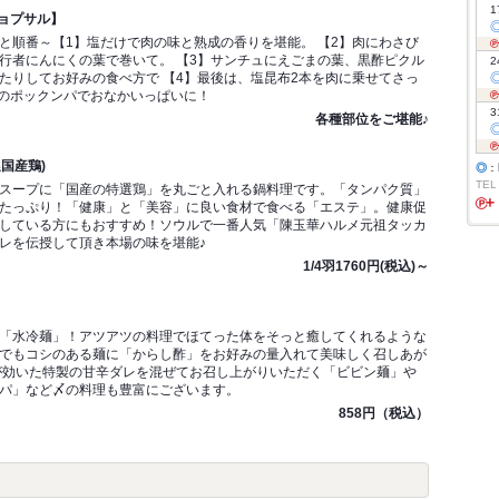
1
ョプサル】
と順番～【1】塩だけで肉の味と熟成の香りを堪能。 【2】肉にわさび
行者にんにくの葉で巻いて。 【3】サンチュにえごまの葉、黒酢ピクル
2
たりしてお好みの食べ方で 【4】最後は、塩昆布2本を肉に乗せてさっ
みのポックンパでおなかいっぱいに！
3
各種部位をご堪能♪
国産鶏)
◎
：
TEL
スープに「国産の特選鶏」を丸ごと入れる鍋料理です。「タンパク質」
たっぷり！「健康」と「美容」に良い食材で食べる「エステ」。健康促
している方にもおすすめ！ソウルで一番人気「陳玉華ハルメ元祖タッカ
レを伝授して頂き本場の味を堪能♪
1/4羽1760円(税込)～
「水冷麺」！アツアツの料理でほてった体をそっと癒してくれるような
でもコシのある麺に「からし酢」をお好みの量入れて美味しく召しあが
が効いた特製の甘辛ダレを混ぜてお召し上がりいただく「ビビン麺」や
パ」など〆の料理も豊富にございます。
858円（税込）