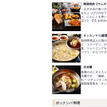
韓国焼肉【サムギ
～おすすめの食べ方
をちょっぴりのせて
ス、にんにくを巻い
ぱりと 【5】お好
タッカンマリ(厳選
長時間煮込んだ鶏の
と「コラーゲン」が
進、トレーニングを
ンマリ」からツケダ
水冷麺
食事の〆にオススメ
冷麺です。「極細」
れ！ コチュジャン
韓国海苔巻き「キン
ポックンパ 料理