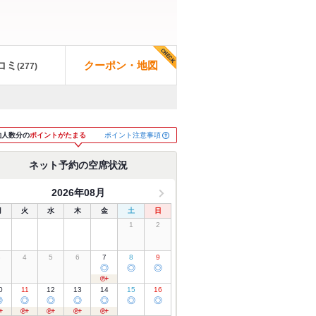
コミ
クーポン・地図
(
277
)
ポイント注意事項
約人数分の
ポイントがたまる
ネット予約の空席状況
2026年08月
月
火
水
木
金
土
日
1
2
3
4
5
6
7
8
9
◎
◎
◎
0
11
12
13
14
15
16
◎
◎
◎
◎
◎
◎
◎