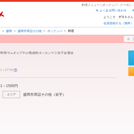
料理メニュー | ポックンパ - クー
よくある問い合わせ
ようこそ、
さん
ゲスト
会員登録する（無料）
手
盛岡
盛岡市周辺その他
ポックンパ
料理
国料理/サムギョプサル/熟成肉/タッカンマリ/女子会/宴会
コミ277件
01～1500円
盛岡市周辺その他
（
岩手
）
エリア