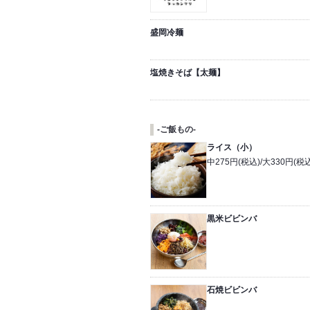
盛岡冷麺
塩焼きそば【太麺】
-ご飯もの-
ライス（小）
中275円(税込)/大330円(税
黒米ビビンバ
石焼ビビンバ