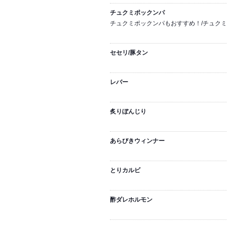
チュクミポックンパ
チュクミポックンパもおすすめ！/チュク
セセリ/豚タン
レバー
炙りぼんじり
あらびきウィンナー
とりカルビ
酢ダレホルモン