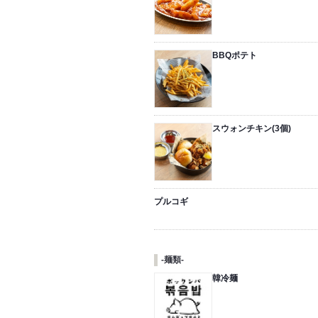
BBQポテト
スウォンチキン(3個)
プルコギ
-麺類-
韓冷麺