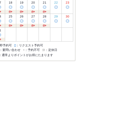
7
18
19
20
21
22
23
◎
◎
◎
◎
◎
◎
◎
4
25
26
27
28
29
30
◎
◎
◎
◎
◎
◎
◎
1
◎
即予約可
□
：リクエスト予約可
：要問い合わせ
×
：予約不可
休
：定休日
：通常よりポイントがお得にたまります