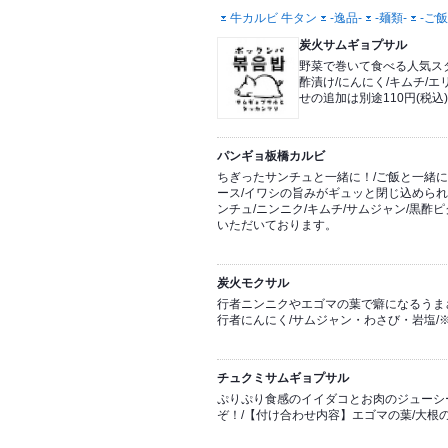
牛カルビ 牛タン
-逸品-
-麺類-
-ご飯
炭火サムギョプサル
野菜で巻いて食べる人気スタ
酢漬け/にんにく/キムチ/エ
せの追加は別途110円(税
パンギョ板橋カルビ
ちぎったサンチュと一緒に！/ご飯と一緒に
ース/イワシの旨みがギュッと閉じ込められ
ンチュ/ニンニク/キムチ/サムジャン/黒酢ピ
いただいております。
炭火モクサル
行者ニンニクやエゴマの葉で癖になるうまさ
行者にんにく/サムジャン・わさび・岩塩/
チュクミサムギョプサル
ぷりぷり食感のイイダコとお肉のジューシ
ぞ！/【付け合わせ内容】エゴマの葉/大根の