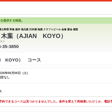
食を提供する味処。
郷土料理 和食 創作 地元産 日本酒 地酒 クラフトビール 会食 宴会 個室
 木葉（AJIAN KOYO）
ヨウ
3-35-3850
AN KOYO） コース
026年06月06日（土）
指定なし
ス
予約できるコースは見つかりませんでした。条件を変えて再検索いただくか、電話