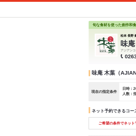
旬な食材を使った創作和
松本 長野 
味庵
アジアンコ
026
味庵 木葉（AJI
日時：2
現在の指定条件
人数：
ネット予約できるコー
ご希望の条件でネット