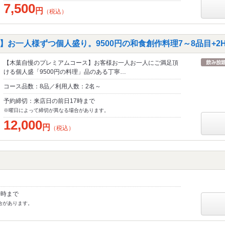
7,500
円
（税込）
お一人様ずつ個人盛り。9500円の和食創作料理7～8品目+2H飲
【木葉自慢のプレミアムコース】お客様お一人お一人にご満足頂
ける個人盛「9500円の料理」品のある丁寧…
コース品数：8品／利用人数：2名～
予約締切：来店日の前日17時まで
※曜日によって締切が異なる場合があります。
12,000
円
（税込）
0時まで
合があります。