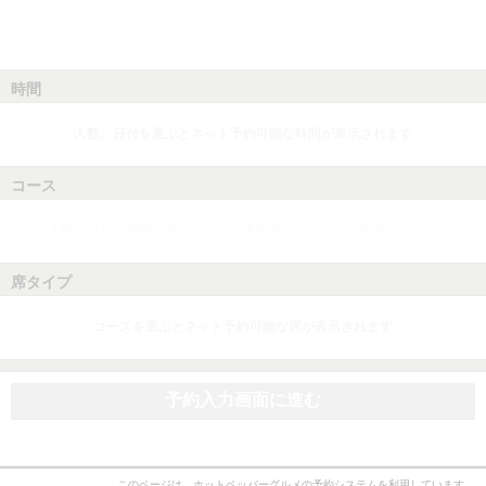
時間
人数、日付を選ぶとネット予約可能な時間が表示されます
コース
人数、日付、時間を選ぶとネット予約可能なコースが表示されます
席タイプ
コースを選ぶとネット予約可能な席が表示されます
予約入力画面に進む
このページは、ホットペッパーグルメの予約システムを利用しています。