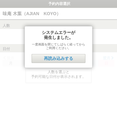
予約内容選択
味庵 木葉（AJIAN KOYO）
人数
システムエラーが
発生しました。
一度画面を閉じてしばらく経ってから
ご利用ください。
日付
前月
翌月
再読み込みする
月
火
水
木
金
土
日
人数を選ぶと
予約可能な日付が表示されます。