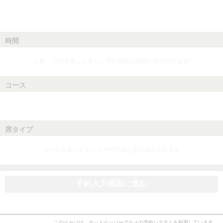
時間
人数、日付を選ぶとネット予約可能な時間が表示されます
コース
人数、日付、時間を選ぶとネット予約可能なコースが表示されます
席タイプ
コースを選ぶとネット予約可能な席が表示されます
予約入力画面に進む
このページは、ホットペッパーグルメの予約システムを利用しています。