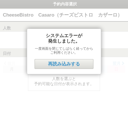
予約内容選択
CheeseBistro Casaro（チーズビストロ カザーロ）
人数
システムエラーが
発生しました。
一度画面を閉じてしばらく経ってから
ご利用ください。
日付
前月
翌月
再読み込みする
月
火
水
木
金
土
日
人数を選ぶと
予約可能な日付が表示されます。