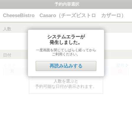
予約内容選択
CheeseBistro Casaro（チーズビストロ カザーロ）
人数
システムエラーが
発生しました。
一度画面を閉じてしばらく経ってから
ご利用ください。
日付
前月
翌月
再読み込みする
月
火
水
木
金
土
日
人数を選ぶと
予約可能な日付が表示されます。