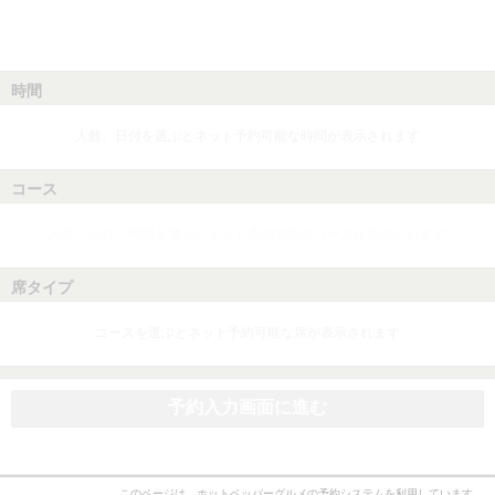
時間
人数、日付を選ぶとネット予約可能な時間が表示されます
コース
人数、日付、時間を選ぶとネット予約可能なコースが表示されます
席タイプ
コースを選ぶとネット予約可能な席が表示されます
予約入力画面に進む
このページは、ホットペッパーグルメの予約システムを利用しています。