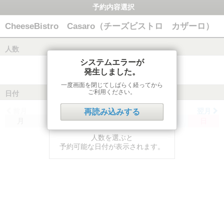
予約内容選択
CheeseBistro Casaro（チーズビストロ カザーロ）
人数
システムエラーが
発生しました。
一度画面を閉じてしばらく経ってから
ご利用ください。
日付
前月
翌月
再読み込みする
月
火
水
木
金
土
日
人数を選ぶと
予約可能な日付が表示されます。