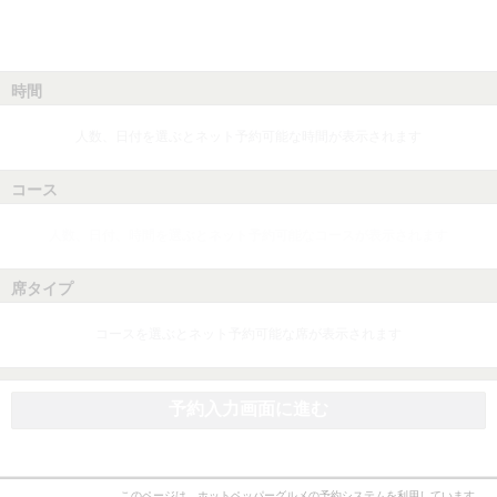
時間
人数、日付を選ぶとネット予約可能な時間が表示されます
コース
人数、日付、時間を選ぶとネット予約可能なコースが表示されます
席タイプ
コースを選ぶとネット予約可能な席が表示されます
予約入力画面に進む
このページは、ホットペッパーグルメの予約システムを利用しています。