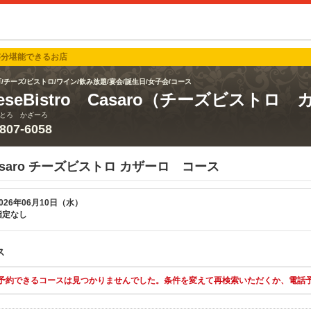
存分堪能できるお店
/チーズ/ビストロ/ワイン/飲み放題/宴会/誕生日/女子会/コース
eeseBistro Casaro（チーズビストロ
とろ かざーろ
5807-6058
o Casaro チーズビストロ カザーロ コース
026年06月10日（水）
指定なし
ス
予約できるコースは見つかりませんでした。条件を変えて再検索いただくか、電話