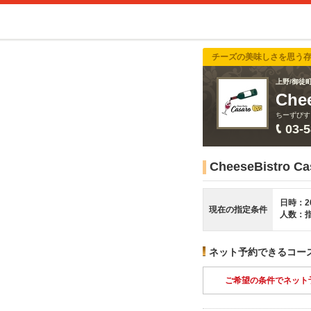
チーズの美味しさを思う
上野/御徒町
Ch
ちーずびす
03-
CheeseBistr
日時：2
現在の指定条件
人数：
ネット予約できるコー
ご希望の条件でネット