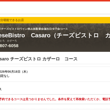
存分堪能できるお店
/チーズ/ビストロ/ワイン/飲み放題/宴会/誕生日/女子会/コース
eeseBistro Casaro（チーズビストロ
とろ かざーろ
5807-6058
o Casaro チーズビストロ カザーロ コース
026年06月18日（木）
指定なし
ス
予約できるコースは見つかりませんでした。条件を変えて再検索いただくか、電話