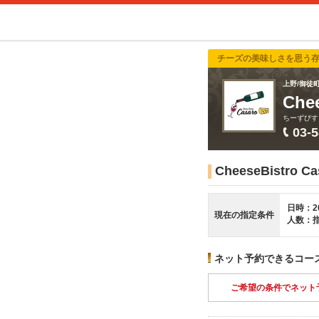
チーズの美味しさを思う
上野/御徒町
Ch
ちーずびす
03-
CheeseBistr
日時：2
現在の指定条件
人数：
ネット予約できるコー
ご希望の条件でネット