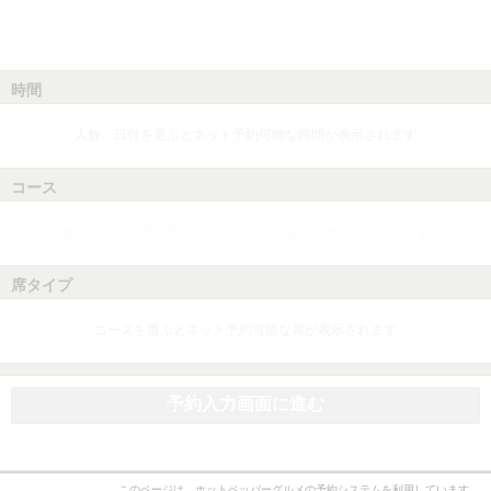
時間
人数、日付を選ぶとネット予約可能な時間が表示されます
コース
人数、日付、時間を選ぶとネット予約可能なコースが表示されます
席タイプ
コースを選ぶとネット予約可能な席が表示されます
予約入力画面に進む
このページは、ホットペッパーグルメの予約システムを利用しています。