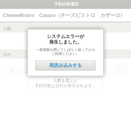
予約内容選択
CheeseBistro Casaro（チーズビストロ カザーロ）
人数
システムエラーが
発生しました。
一度画面を閉じてしばらく経ってから
ご利用ください。
日付
前月
翌月
再読み込みする
月
火
水
木
金
土
日
人数を選ぶと
予約可能な日付が表示されます。