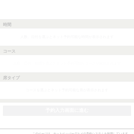
時間
人数、日付を選ぶとネット予約可能な時間が表示されます
コース
人数、日付、時間を選ぶとネット予約可能なコースが表示されます
席タイプ
コースを選ぶとネット予約可能な席が表示されます
予約入力画面に進む
このページは、ホットペッパーグルメの予約システムを利用しています。