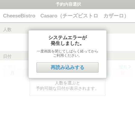
予約内容選択
CheeseBistro Casaro（チーズビストロ カザーロ）
人数
システムエラーが
発生しました。
一度画面を閉じてしばらく経ってから
ご利用ください。
日付
前月
翌月
再読み込みする
月
火
水
木
金
土
日
人数を選ぶと
予約可能な日付が表示されます。